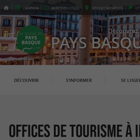
L'
AGENDA
ADRESSES
UTILES
GEO
LOCALISATION
L
Découvrez 
PAYS BASQ
DÉCOUVRIR
S'INFORMER
SE LOGE
Offices de Tourisme à 