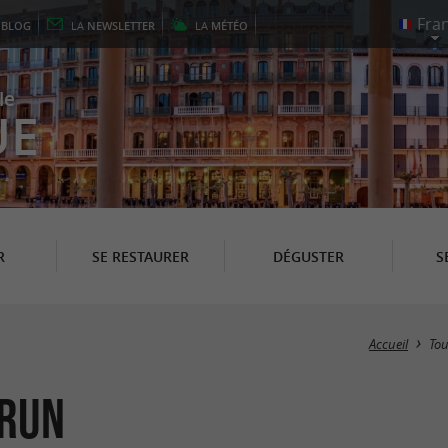
E
BLOG
LA
NEWSLETTER
LA
MÉTÉO
le
UE
R
SE RESTAURER
DÉGUSTER
S
Accueil
To
Irun