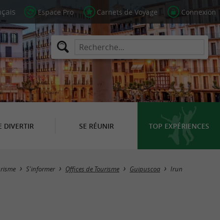
Espace Pro
Carnets de Voyage
Connexion
E DIVERTIR
SE RÉUNIR
TOP EXPÉRIENCES
Masquer la carte
urisme
S'informer
Offices de Tourisme
Guipuscoa
Irun