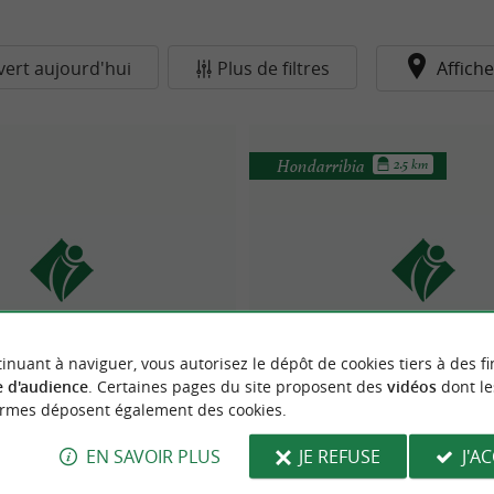
ert aujourd'hui
Plus de filtres
Affiche
Hondarribia
2.5 km
inuant à naviguer, vous autorisez le dépôt de cookies tiers à des fi
 Irun - Irungo turismoa
Oficina de Turismo - Turis
 d'audience
. Certaines pages du site proposent des
vidéos
dont le
ormes déposent également des cookies.
EN SAVOIR PLUS
JE REFUSE
J'A