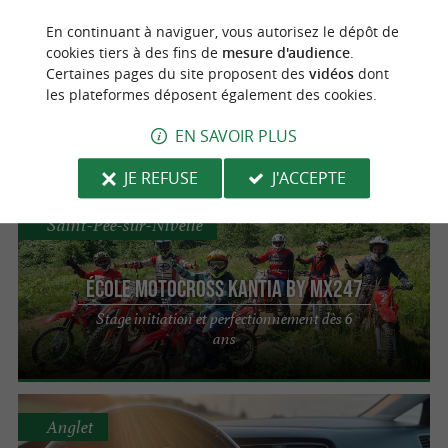
Ascain
En continuant à naviguer, vous autorisez le dépôt de
cookies tiers à des fins de
mesure d'audience
.
LVL CYCLES ASCAIN
Certaines pages du site proposent des
vidéos
dont
les plateformes déposent également des cookies.
Des vélos pour toutes vos envies entre mer et
montagne
EN SAVOIR PLUS
JE REFUSE
J'ACCEPTE
Saint-Pée-sur-Nivelle
École motocross kantia by mx247
Stage initiation et perfectionnement dès 6
ans
Anglet