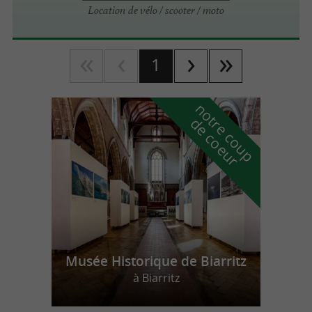
Location de vélo / scooter / moto
1
n
o
t
e
c
o
u
p
e
c
o
e
u
r
d
r
Musée Historique de Biarritz
à Biarritz