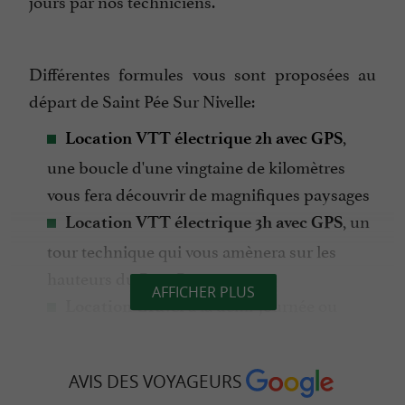
jours par nos techniciens.
Différentes formules vous sont proposées au
départ de Saint Pée Sur Nivelle:
,
Location VTT électrique 2h avec GPS
une boucle d'une vingtaine de kilomètres
vous fera découvrir de magnifiques paysages
, un
Location VTT électrique 3h avec GPS
tour technique qui vous amènera sur les
hauteurs du Pays Basque
AFFICHER PLUS
à la demi-journée ou
Location Gravel
journée
par un
Randonnée VTTAE encadrée
AVIS DES VOYAGEURS
moniteur diplômé d'état qui adaptera la