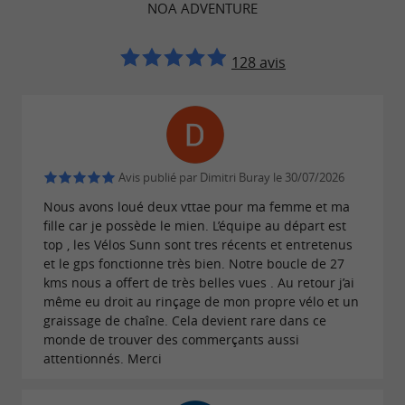
NOA ADVENTURE
randonnée en fonction de vos envies et de
votre niveau.
128 avis
(casques, gants, VTT tout
Tarif tout inclus
suspendus, GPS ou moniteur)
à partir de 39€
.
par personne
Avis publié par Dimitri Buray le 30/07/2026
Nous avons loué deux vttae pour ma femme et ma
Idéals pour les passionnées
VTT électrique:
fille car je possède le mien. L’équipe au départ est
de vtt, les
permettent de
vtt électriques
top , les Vélos Sunn sont tres récents et entretenus
et le gps fonctionne très bien. Notre boucle de 27
conquérir les pentes et les chemins les plus
kms nous a offert de très belles vues . Au retour j’ai
difficiles sans effort excessif. Que vous soyez
même eu droit au rinçage de mon propre vélo et un
graissage de chaîne. Cela devient rare dans ce
débutant ou expérimenté, ces vélos sont
monde de trouver des commerçants aussi
parfaits pour les balades en montagne et les
attentionnés. Merci
randonnées sur les sentiers Basques.