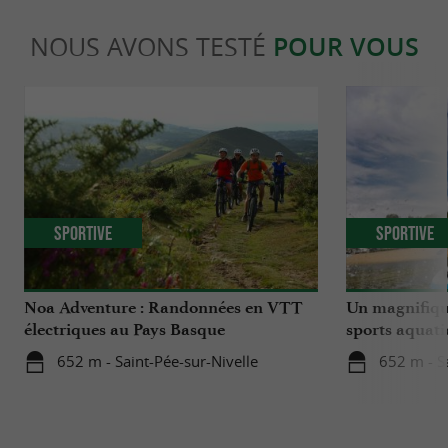
NOUS AVONS TESTÉ
POUR VOUS
Sportive
Sportive
Noa Adventure : Randonnées en VTT
Un magnifique
électriques au Pays Basque
sports aquati
652 m - Saint-Pée-sur-Nivelle
652 m - S