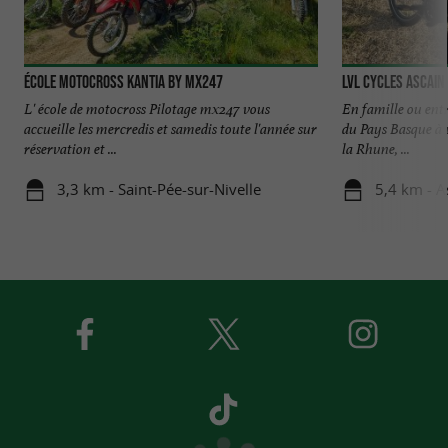
École motocross kantia by mx247
LVL CYCLES ASCAIN
L' école de motocross Pilotage mx247 vous
En famille ou entr
accueille les mercredis et samedis toute l'année sur
du Pays Basque à v
réservation et ...
la Rhune, ...
3,3 km - Saint-Pée-sur-Nivelle
5,4 km - A