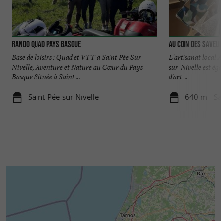
emplacement privilégié, notre centre de
location vous garantit une aventure unique et
inoubliable.
Rando Quad Pays Basque
Au coin des saveu
Base de loisirs : Quad et VTT à Saint Pée Sur
L'artisanat local 
A bientôt
Nivelle, Aventure et Nature au Cœur du Pays
sur-Nivelle est ég
Basque Située à Saint ...
d'art ...
noaadventure.com
Saint-Pée-sur-Nivelle
640 m - Sa
À RETROUVER SUR
LE BLOG DU
GUIDE DU PAYS BASQUE
...
Noa Adventure : Randonnées en VTT
électriques au Pays Basque