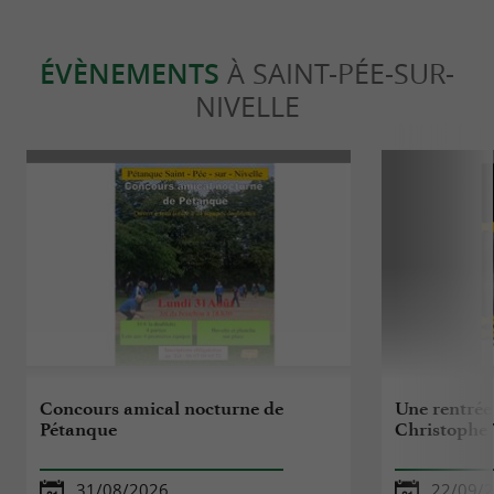
ÉVÈNEMENTS
À SAINT-PÉE-SUR-
NIVELLE
Concours amical nocturne de
Une rentrée 
Pétanque
Christophe 
31/08/2026
22/09/