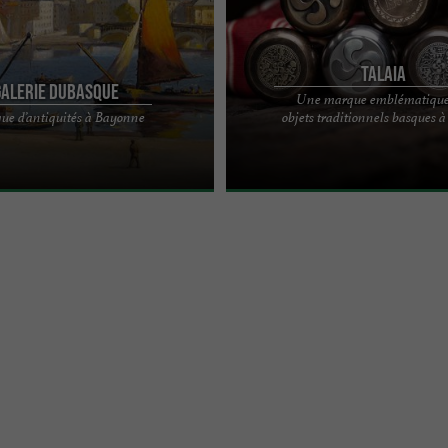
TALAIA
Galerie Dubasque
Une marque emblématique
objets d'art 1900-1950, vente de
TALAIA, une marque emblématique 
que d’antiquités à Bayonne
objets traditionnels basques à
Tableaux art deco, tableaux basques
Basque qui élabore des objets tradit
 ...
région à Anglet ...