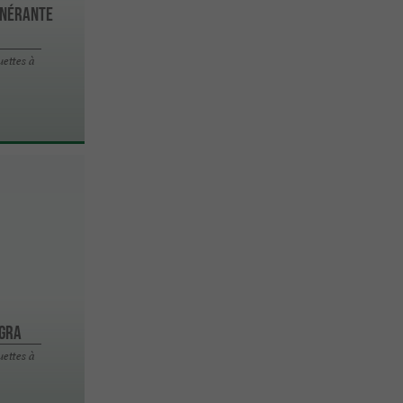
inérante
ettes à
EGRA
ettes à