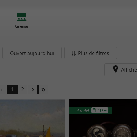
/
Cinémas
Ouvert aujourd'hui
Plus de filtres
Affiche
1
2
Anglet
2.3 km