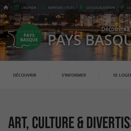
L'
AGENDA
ADRESSES
UTILES
GEO
LOCALISATION
L
Découvrez 
PAYS BASQ
DÉCOUVRIR
S'INFORMER
SE LOGE
Art, Culture & Divert