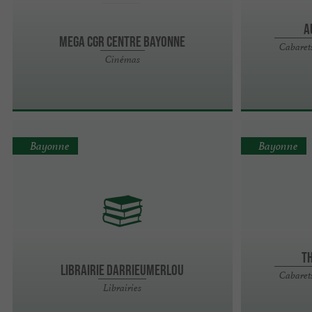
A
MEGA CGR Centre Bayonne
Cabarets
Cinémas
Bayonne
Bayonne
T
Librairie Darrieumerlou
Cabarets
Librairies