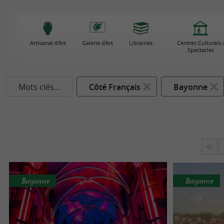
Artisanat d'Art
Galerie d'Art
Librairies
Centres Culturels 
Spectacles
Mots clés...
Côté Français
Bayonne
Bayonne
Bayonne