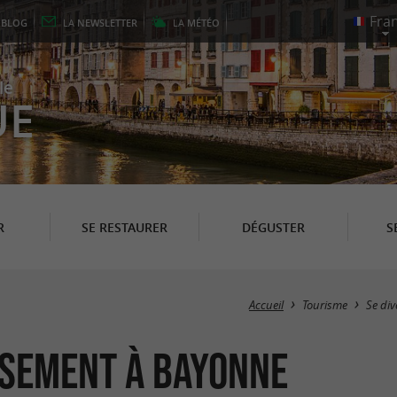
E
BLOG
LA
NEWSLETTER
LA
MÉTÉO
le
UE
R
SE RESTAURER
DÉGUSTER
S
Accueil
Tourisme
Se div
issement à Bayonne