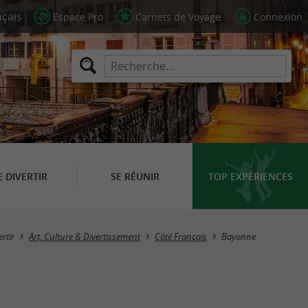
Espace Pro
Carnets de Voyage
Connexion
E DIVERTIR
SE RÉUNIR
TOP EXPÉRIENCES
Masquer la carte
ertir
Art, Culture & Divertissement
Côté Français
Bayonne