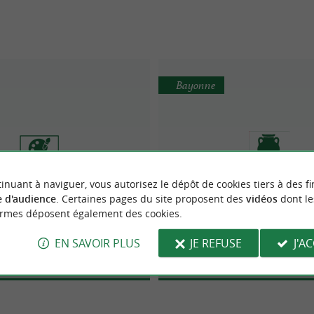
Bayonne
inuant à naviguer, vous autorisez le dépôt de cookies tiers à des fi
ie de l'Orbe - Jean Bruno
Atelier de restauration &
 d'audience
. Certaines pages du site proposent des
vidéos
dont le
Lafouresse
Lafouresse
ormes déposent également des cookies.
Galerie d'Art
Artisanat d'Art
EN SAVOIR PLUS
JE REFUSE
J'A