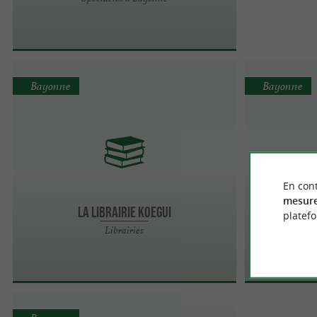
Bayonne
Bayonne
En cont
La Galer
mesure
La Librairie Koegui
platef
Librairies