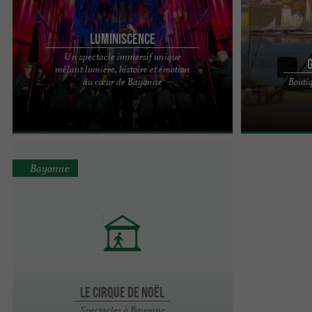
LUMINISCENCE
Un spectacle immersif unique
mêlant lumière, histoire et émotion
À la recherche d'une sortie ou d'une activité
Achat, vente d'
au cœur de Bayonne
Bouti
inoubliable au Pays basque cet été ? Après avoir
linge ancien. 
conquis plus ...
et landais, linge
Bayonne
Le Cirque de Noël
Spectacles à Bayonne