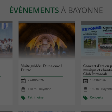
ÉVÈNEMENTS
À BAYONNE
Visite guidée : D'une cave à
Concert d'été en p
l'autre
musique et chants
Club Pottoroak
27/08/2026
18/08/2026
178 m - Bayonne
180 m - Bayonn
Patrimoine
Concerts