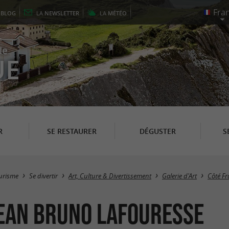
E
BLOG
LA
NEWSLETTER
LA
MÉTÉO
le
UE
R
SE RESTAURER
DÉGUSTER
S
urisme
Se divertir
Art, Culture & Divertissement
Galerie d'Art
Côté Fr
 Jean Bruno Lafouresse