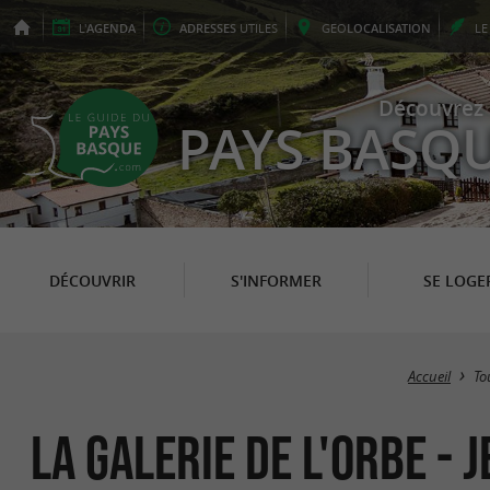
L'
AGENDA
ADRESSES
UTILES
GEO
LOCALISATION
L
Découvrez 
PAYS BASQ
DÉCOUVRIR
S'INFORMER
SE LOGE
Accueil
To
La Galerie de l'Orbe -