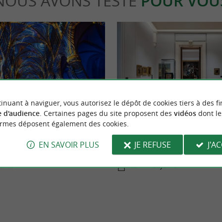
NOUS AVONS TESTÉ
POUR VOU
able
Culturelle
inuant à naviguer, vous autorisez le dépôt de cookies tiers à des fi
 d'audience
. Certaines pages du site proposent des
vidéos
dont le
ormes déposent également des cookies.
ayonne : vivez une aventure
Le Musée Bonnat-Helleu de Bayon
 de la cathédrale Sainte-Marie
portes après 15 Ans de silence
EN SAVOIR PLUS
JE REFUSE
J'A
yonne
534 m - Bayonne