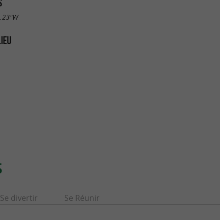
S
2.23"W
LIEU
S
Se divertir
Se Réunir