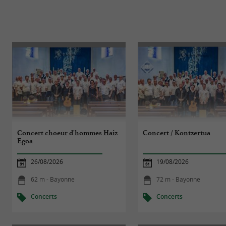
Concert choeur d'hommes Haiz
Concert / Kontzertua
Egoa
26/08/2026
19/08/2026
62 m - Bayonne
72 m - Bayonne
Concerts
Concerts