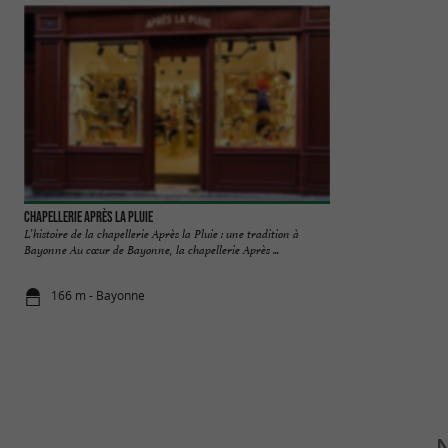
Chapellerie Après La Pluie
Les Couteliers Bas
L’histoire de la chapellerie Après la Pluie : une tradition à
La coutellerie de B
Bayonne Au cœur de Bayonne, la chapellerie Après ...
! Au pied de la cath
166 m - Bayonne
186 m - Ba