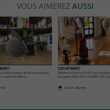
VOUS AIMEREZ
AUSSI
Biarritz
Class Art Biarritz
une belle expression de l’art contemporain
Delphine et Romain CLASS vous accueillent
La créativité d’Hervé ...
leur galerie POP ART et STREET ART, situé
rritz
6,6 km - Biarritz