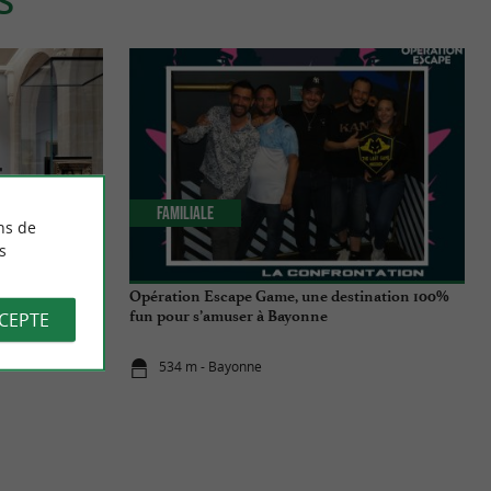
S
Familiale
ns de
s
ne réouvre ses
Opération Escape Game, une destination 100%
fun pour s’amuser à Bayonne
CCEPTE
534 m - Bayonne