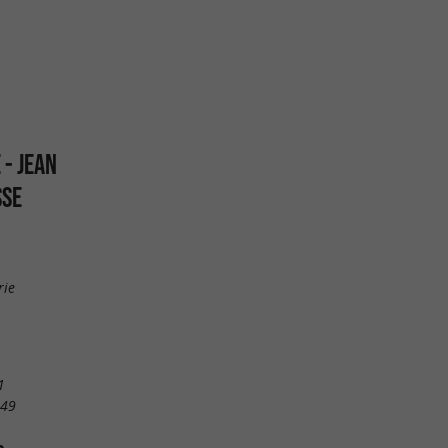
 - JEAN
SSE
rie
1
 49