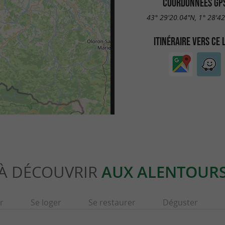
COORDONNÉES GP
43° 29'20.04"N, 1° 28'4
ITINÉRAIRE VERS CE 
À DÉCOUVRIR
AUX ALENTOUR
r
Se loger
Se restaurer
Déguster