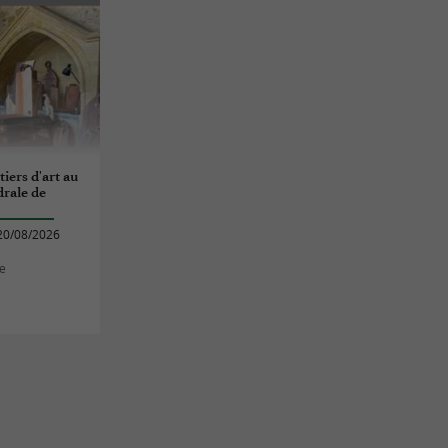
iers d'art au
drale de
20/08/2026
e