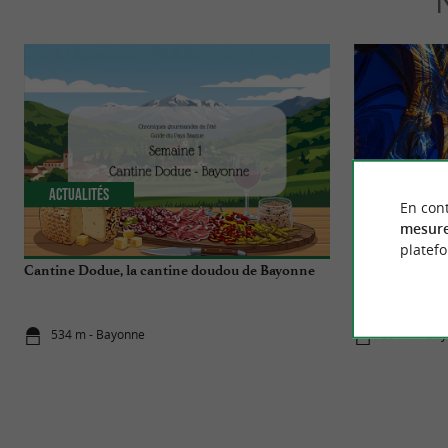
Actualités
Incontourn
En cont
mesure
platef
Cantine Dodue, la cantine doudou de Bayonne
Luminiscence B
unique au cœur
534 m - Bayonne
534 m - Ba