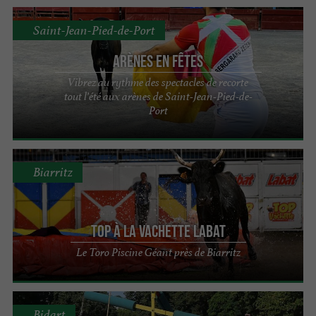
Saint-Jean-Pied-de-Port
Arènes en Fêtes
Vibrez au rythme des spectacles de recorte
tout l’été aux arènes de Saint-Jean-Pied-de-
Port
Biarritz
Top à la Vachette Labat
Le Toro Piscine Géant près de Biarritz
Bidart