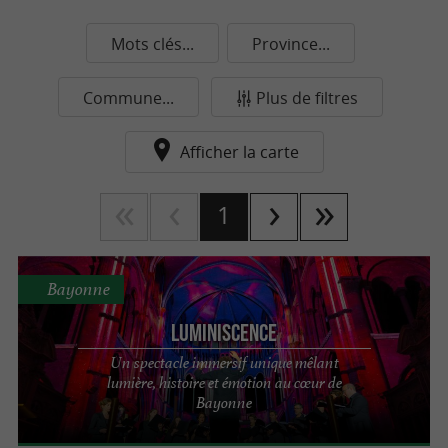
Mots clés...
Province...
Commune...
Plus de filtres
Afficher la carte
1
Bayonne
LUMINISCENCE
Un spectacle immersif unique mêlant
lumière, histoire et émotion au cœur de
Bayonne