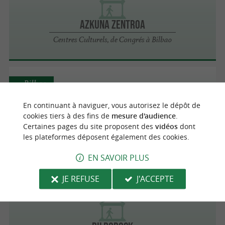
Azkuna Zentroa
Centres Culturels, de Congrés à Bilbao
Bilbao
En continuant à naviguer, vous autorisez le dépôt de
cookies tiers à des fins de
mesure d'audience
.
BBK Auditorium
Certaines pages du site proposent des
vidéos
dont
les plateformes déposent également des cookies.
Cabarets / Spectacles / Guinguettes à Bilbao
EN SAVOIR PLUS
JE REFUSE
J'ACCEPTE
Bilbao