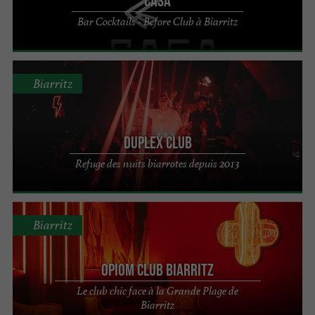
Casa
Bar Cocktails - Before Club à Biarritz
Biarritz
Duplex Club
Refuge des nuits biarrotes depuis 2013
Biarritz
Opiom Club Biarritz
Le club chic face à la Grande Plage de
Biarritz