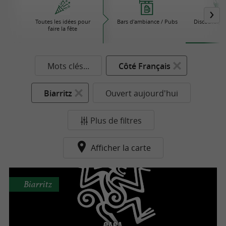
Toutes les idées pour
Bars d'ambiance / Pubs
Discothèque
faire la fête
Mots clés...
Côté Français
Biarritz
Ouvert aujourd'hui
Plus de filtres
Afficher la carte
Biarritz