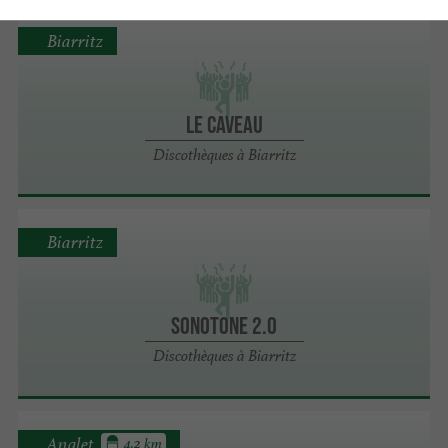
Biarritz
LE CAVEAU
Discothèques à Biarritz
Biarritz
Sonotone 2.0
Discothèques à Biarritz
Anglet
4.2 km