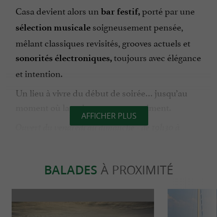
Casa devient alors un
porté par une
bar festif,
soigneusement pensée,
sélection musicale
mêlant classiques revisités, grooves actuels et
toujours avec élégance
sonorités électroniques,
et intention.
Un lieu à vivre du début de soirée… jusqu’au
moment où la nuit commence vraiment.
AFFICHER PLUS
Ouvert du vendredi au dimanche - de 19h30 à
2h00.
BALADES
À PROXIMITÉ