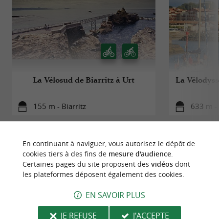
La Vélosud de Biarritz à Urt
La Vélodyssé
155 m - Biarritz
633 m - 
En continuant à naviguer, vous autorisez le dépôt de
cookies tiers à des fins de
mesure d'audience
.
Certaines pages du site proposent des
vidéos
dont
les plateformes déposent également des cookies.
À DÉCOUVRIR
AUX ALENTOURS
EN SAVOIR PLUS
Découvrir
S'informer
Se loger
Se r
JE REFUSE
J'ACCEPTE