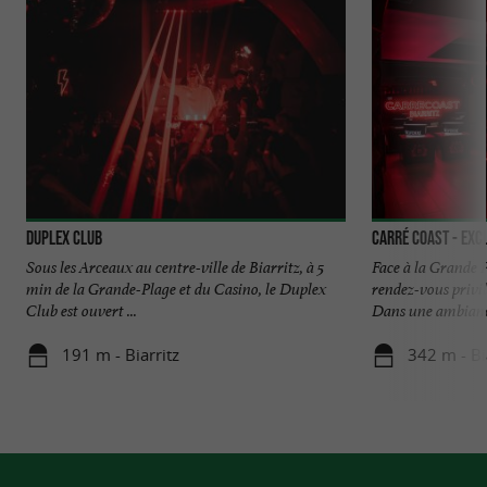
Duplex Club
Carré Coast - Exc
Sous les Arceaux au centre-ville de Biarritz, à 5
Face à la Grande P
min de la Grande-Plage et du Casino, le Duplex
rendez-vous privi
Club est ouvert ...
Dans une ambiance
191 m - Biarritz
342 m - Bi