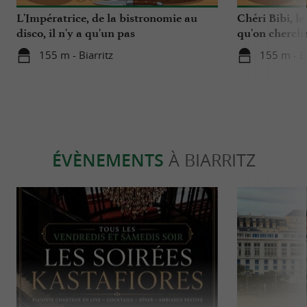
L'Impératrice, de la bistronomie au
Chéri Bibi, le
disco, il n'y a qu'un pas
qu'on chercha
155 m - Biarritz
155 m - Bi
ÉVÈNEMENTS
À BIARRITZ