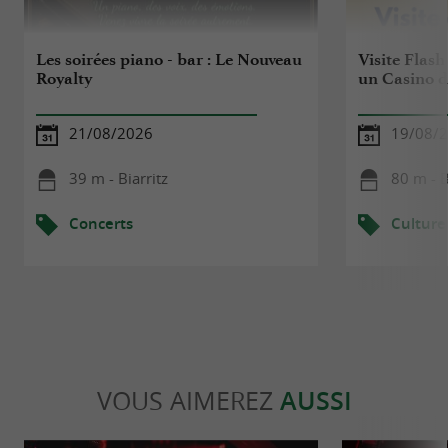
Les soirées piano - bar : Le Nouveau
Visite Flash
Royalty
un Casino d
21/08/2026
19/08/
39 m - Biarritz
80 m - B
Concerts
Culture
VOUS AIMEREZ
AUSSI