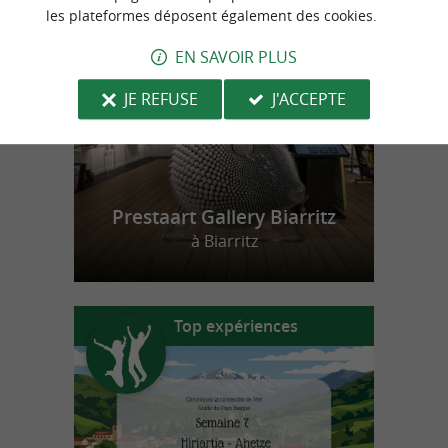
n
o
t
e
c
o
u
p
e
c
o
e
u
les plateformes déposent également des cookies.
r
d
r
EN SAVOIR PLUS
JE REFUSE
J'ACCEPTE
Prestaart Gallery Biarritz
à Biarritz
Top expériences