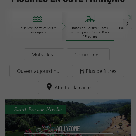
Tous les Sports et loisirs
Bases de Loisirs / Parcs
Bateaux / V
nautiques
aquatiques / Plans d'eau
/ Piscines
Mots clés...
Commune...
Ouvert aujourd'hui
Plus de filtres
Afficher la carte
Saint-Pée-sur-Nivelle
Aquazone