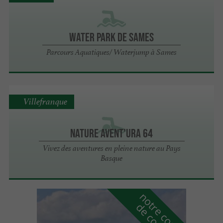
Water Park de Sames
Parcours Aquatiques/ Waterjump à Sames
Villefranque
Nature Avent'ura 64
Vivez des aventures en pleine nature au Pays
Basque
n
o
t
e
c
o
u
p
e
c
o
e
u
r
d
r