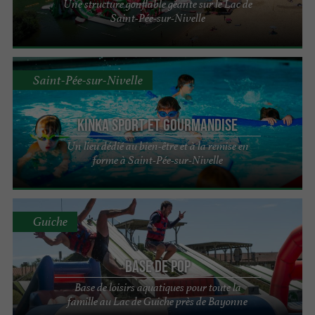
Une structure gonflable géante sur le Lac de
Saint-Pée-sur-Nivelle
Saint-Pée-sur-Nivelle
Kinka Sport et Gourmandise
Un lieu dédié au bien-être et à la remise en
forme à Saint-Pée-sur-Nivelle
Guiche
Base de Pop
Base de loisirs aquatiques pour toute la
famille au Lac de Guiche près de Bayonne