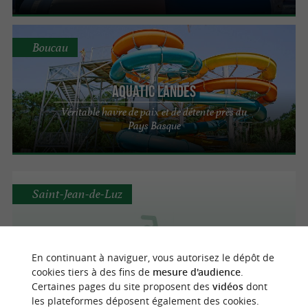
Boucau
Aquatic Landes
Véritable havre de paix et de détente près du
Pays Basque
Saint-Jean-de-Luz
PISCINE DE SAINT JEAN DE LUZ
En continuant à naviguer, vous autorisez le dépôt de
Piscines / Centres et Parcs Aquatiques à
Saint-Jean-de-Luz
cookies tiers à des fins de
mesure d'audience
.
Certaines pages du site proposent des
vidéos
dont
les plateformes déposent également des cookies.