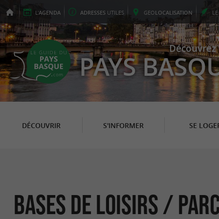
L'
AGENDA
ADRESSES
UTILES
GEO
LOCALISATION
L
Découvrez 
PAYS BASQ
DÉCOUVRIR
S'INFORMER
SE LOGE
Bases de Loisirs / Par