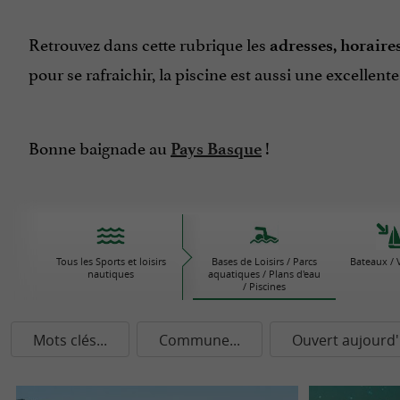
Retrouvez dans cette rubrique les
adresses, horaires
pour se rafraichir, la piscine est aussi une excellent
Bonne baignade au
!
Pays Basque
Tous les Sports et loisirs
Bases de Loisirs / Parcs
Bateaux / V
nautiques
aquatiques / Plans d'eau
/ Piscines
Mots clés...
Commune...
Ouvert aujourd'