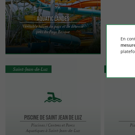
Aquatic Landes
Véritable havre de paix et de détente
Aquatic Landes est situé à Labenne Océan
près du Pays Basque
(40530), à quelques minutes seulement
En cont
d’Hossegor et de Biarritz, au ...
mesure
platef
Saint-Jean-de-Luz
Sare
PISCINE DE SAINT JEAN DE LUZ
Piscines / Centres et Parcs
Pis
Aquatiques à Saint-Jean-de-Luz