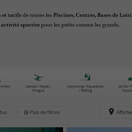
de toutes les
 et tarifs
Piscines,
Centres, Bases de Lois
e
pour les petits comme les grands.
activité sportive
oiliers
Canoës / Kayak /
Canyoning / Aquarando
Jet Ski /
Pirogue
/ Rafting
Flysurf
hui
Plus de filtres
Affiche