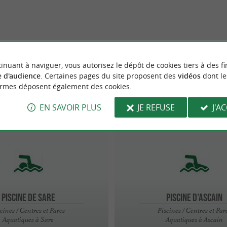
inuant à naviguer, vous autorisez le dépôt de cookies tiers à des fi
 d'audience
. Certaines pages du site proposent des
vidéos
dont le
ormes déposent également des cookies.
EN SAVOIR PLUS
JE REFUSE
J'A
Ascain
PISCINE DE SARE
PISCINE D'ASCAIN
cines / Centres et Parcs
Piscines / Centres et Par
Aquatiques à Sare
Aquatiques à Ascain