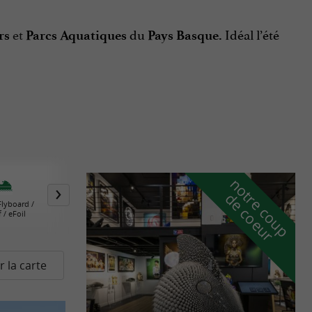
et
du
Idéal l’été
irs
Parcs Aquatiques
Pays Basque.
n
o
t
e
c
o
u
p
e
c
o
e
u
r
d
r
 Flyboard /
Plongée & Snorkelling
Ski Nautique /
Stan
 / eFoil
Wakeboard / Bouées
S
Tractées
r la carte