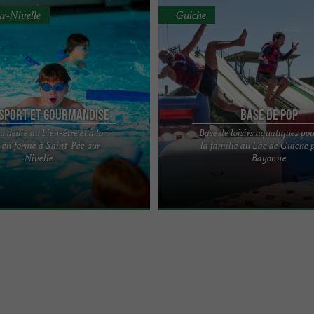
ur-Nivelle
Guiche
 Sport et Gourmandise
Base de Pop
u dédié au bien-être et à la
Base de loisirs aquatiques pou
 en forme à Saint-Pée-sur-
la famille au Lac de Guiche 
'univers piscine à Saint-Pée-sur-
À 20 minutes de Bayonne, le lac de 
Nivelle
Bayonne
lexe sportif Kinka Sport à Saint-
une grande réserve d'eau de source 
...
pleine nature. Venez ...