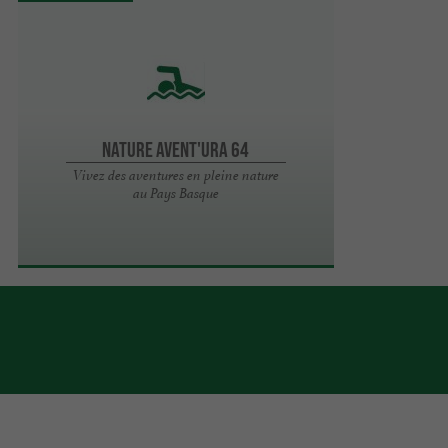
Nature Avent'ura 64
Vivez des aventures en pleine nature
au Pays Basque