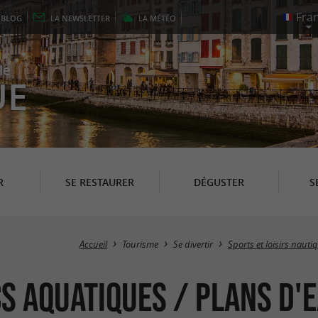
E
BLOG
LA
NEWSLETTER
LA
MÉTÉO
le
UE
R
SE RESTAURER
DÉGUSTER
S
Accueil
Tourisme
Se divertir
Sports et loisirs nauti
cs aquatiques / Plans d'e