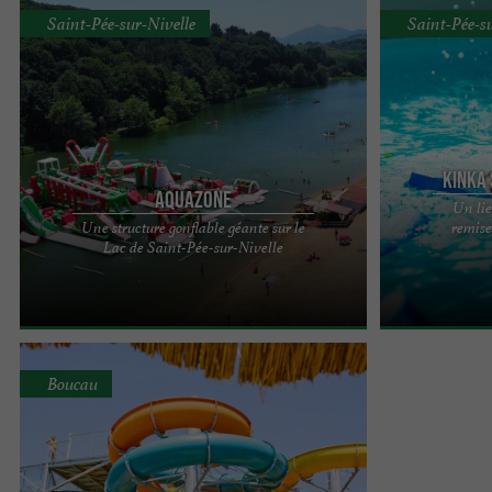
Saint-Pée-sur-Nivelle
Saint-Pée-s
Kinka
Aquazone
Un lie
Une structure gonflable géante sur le
remise
Bonne nouvelle sur le front des animations
Kinka Sport : L
Lac de Saint-Pée-sur-Nivelle
estivales à Saint-Pée-sur-Nivelle : l'Aquazone
Nivelle Le comp
revient sur le lac avec ...
Pée-sur-Nivelle 
Boucau