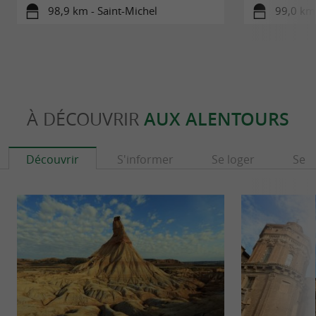
98,9 km - Saint-Michel
99,0 km 
À DÉCOUVRIR
AUX ALENTOURS
Découvrir
S'informer
Se loger
Se r