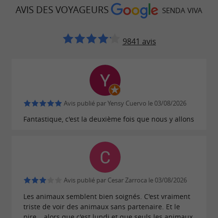
divertissement ; c’est aussi une invitation à un
AVIS DES VOYAGEURS
SENDA VIVA
voyage d’apprentissage et de sensibilisation.
Pendant les vacances de Pâques et d’été, nous
9841 avis
proposons
où les enfants
des camps spéciaux
deviennent de véritables
.
soigneurs d’animaux
En plus de profiter des attractions, ils
découvriront les soins à apporter aux animaux
Avis publié par Yensy Cuervo le 03/08/2026
et comment contribuer au bien-être de notre
Fantastique, c'est la deuxième fois que nous y allons
planète, tout en vivant une aventure unique en
pleine nature.
Sendaviva invite ses visiteurs à adopter des
habitudes plus durables et à se reconnecter à la
Avis publié par Cesar Zarroca le 03/08/2026
nature. Si vous recherchez une expérience
Les animaux semblent bien soignés. C'est vraiment
unique, passionnante et idéale pour toute la
triste de voir des animaux sans partenaire. Et le
pire… alors que c'est lundi et que seuls les animaux