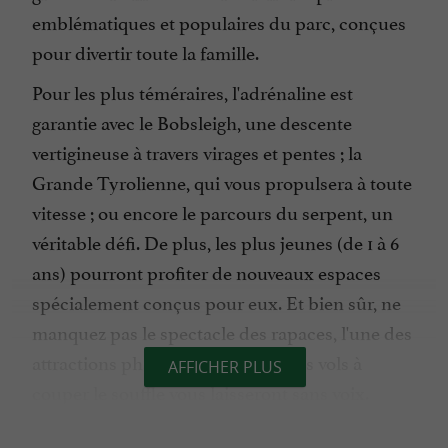
emblématiques et populaires du parc, conçues
pour divertir toute la famille.
Pour les plus téméraires, l'adrénaline est
garantie avec le Bobsleigh, une descente
vertigineuse à travers virages et pentes ; la
Grande Tyrolienne, qui vous propulsera à toute
vitesse ; ou encore le parcours du serpent, un
véritable défi. De plus, les plus jeunes (de 1 à 6
ans) pourront profiter de nouveaux espaces
spécialement conçus pour eux. Et bien sûr, ne
manquez pas le spectacle des rapaces, l'une des
attractions phares du parc, dont les vols à
AFFICHER PLUS
couper le souffle vous laisseront sans voix.
Mais Sendaviva offre bien plus que du