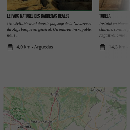
Le Parc Naturel des Bardenas Reales
Tudela
Un véritable ovni dans le paysage de la Navarre et
Installé en Navarr
du Pays basque en général. Un endroit incroyable,
charme, connue po
nous ...
sa gastronomie ...
4,0 km - Arguedas
14,3 km - 