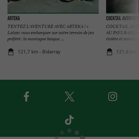
Arteka
Cocktail Aventure
TENTEZ L'AVENTURE AVEC ARTEKA ! «
COCKTAIL AVEN
Laissez vous embarquer sur notre terrain de jeu
AU PAYS BASQUE 
préféré : la montagne basque. ...
rivière et montagne
121,7 km - Bidarray
121,8 km -