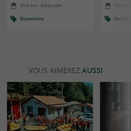
66,6 km - Belascoáin
99,0 km
Expositions
Sorties
VOUS AIMEREZ
AUSSI