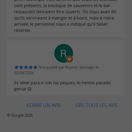
famille, Sendaviva est la destination parfaite.
sont présents, la boutique de souvenirs et le bar-
Venez vivre l'aventure, découvrir la nature et
restaurant devraient être ouverts. On nous avait dit
participer à la protection de notre planète !
qu'ils serviraient à manger et à boire, mais à notre
arrivée, le personnel nous a indiqué qu'il fallait
réserver.
Téléchargements :
flyer-sendanatura-es.pdf
flyer-sendanatura-fr.pdf
Avis publié par Ricardo Santiago le
02/08/2026
Es ideal para ir con los peques, lo hemos pasado
genial 😊
ECRIRE UN AVIS
LIRE TOUS LES AVIS
© Google 2026