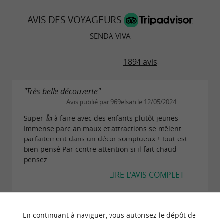
AVIS DES VOYAGEURS
SENDA VIVA
1894 avis
"Très belle découverte"
Avis publié par 969elsah le 12/05/2024
Super 👍 à faire avec des enfants plutôt jeunes
Immense parc animaux et attractions se mêlent
parfaitement dans un décor somptueux ! Tout est
bien pensé Par contre attention si il fait chaud
pensez...
LIRE L'AVIS COMPLET
"Parc familial à ne pas rater"
En continuant à naviguer, vous autorisez le dépôt de
Avis publié par 155audreye le 02/11/2022