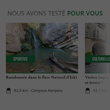
NOUS AVONS TESTÉ
POUR VOUS
Sportive
Culturell
Randonnée dans le Parc Naturel d’Izki
Visitez Lagua
et festive !
82,9 km - Campezo-Kanpezu
92,1 km -