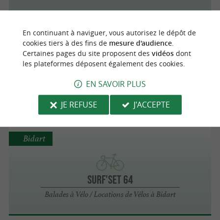
En continuant à naviguer, vous autorisez le dépôt de
Bidart
cookies tiers à des fins de
mesure d'audience
.
Certaines pages du site proposent des
vidéos
dont
BALADE EN SKATE ÉLECTRIQUE
les plateformes déposent également des cookies.
Balades en Gyropode / Skate Électrique à
EN SAVOIR PLUS
Bidart
JE REFUSE
J'ACCEPTE
Bidart
Surf'Set 64
Balades à Vélo / Locations de Vélos à Bidart