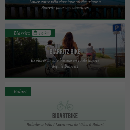
Louer votre vélo classique ou électrique à
Biarritz pour vos vacances
Biarritz
4.9 km
Biarritz Bike
Explorer la côte basque en toute liberté
depuis Biarritz
Bidart
BidartBike
Balades à Vélo / Locations de Vélos à Bidart