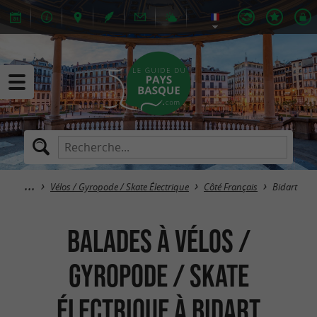
Vélos / Gyropode / Skate Électrique
Côté Français
Bidart
Balades à Vélos /
Gyropode / Skate
Électrique à Bidart