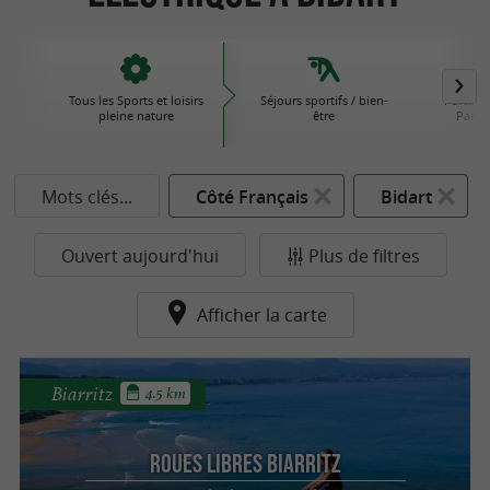
Tous les Sports et loisirs
Séjours sportifs / bien-
Parcs d'
pleine nature
être
Parcs 
Mots clés...
Côté Français
Bidart
Ouvert aujourd'hui
Plus de filtres
Afficher la carte
Biarritz
4.5 km
Roues Libres Biarritz