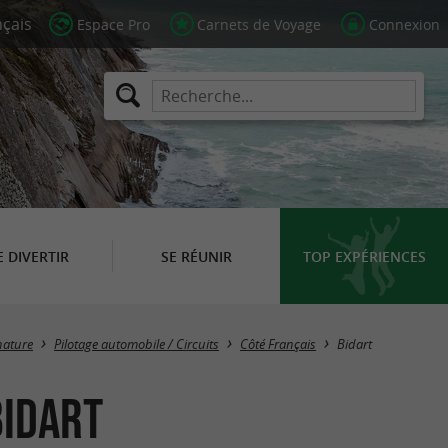
Espace Pro
Carnets de Voyage
Connexion
E DIVERTIR
SE RÉUNIR
TOP EXPÉRIENCES
Masquer la carte
 nature
Pilotage automobile / Circuits
Côté Français
Bidart
Bidart