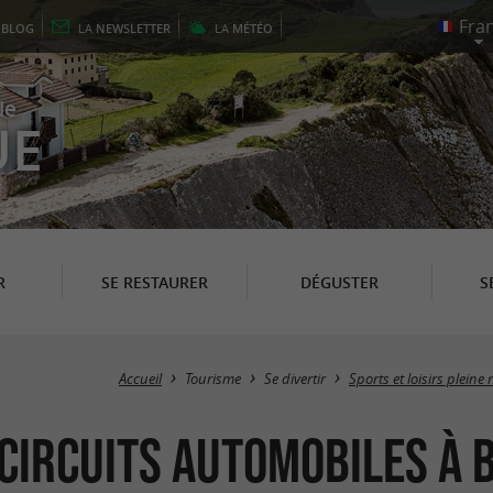
E
BLOG
LA
NEWSLETTER
LA
MÉTÉO
le
UE
R
SE RESTAURER
DÉGUSTER
S
Accueil
Tourisme
Se divertir
Sports et loisirs pleine
Circuits automobiles à 