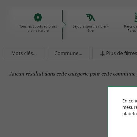
Tous les Sports et loisirs
Séjours sportifs / bien-
Parcs d'
pleine nature
être
Parcs 
Mots clés...
Commune...
Plus de filtre
Aucun résultat dans cette catégorie pour cette commune 
En cont
mesure
platef