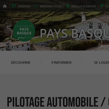
L'
AGENDA
ADRESSES
UTILES
GEO
LOCALISATION
L
Découvrez 
PAYS BASQ
DÉCOUVRIR
S'INFORMER
SE LOGE
Pilotage automobile / 