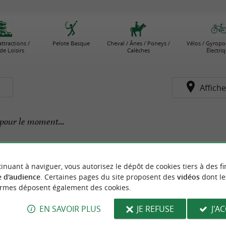
attractions /
Pelote Basque
Cheval / Ânes / Poneys /
Vélos / Gyropo
de Loisirs
Calèches
Électri
s
Affiche
pour le moment...
inuant à naviguer, vous autorisez le dépôt de cookies tiers à des fi
 d'audience
. Certaines pages du site proposent des
vidéos
dont le
ormes déposent également des cookies.
EN SAVOIR PLUS
JE REFUSE
J'A