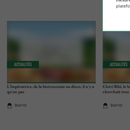
platef
Actualités
Actualités
L'Impératrice, de la bistronomie au disco, il n'y a
Chéri Bibi, le 
qu'un pas
cherchait tous
Biarritz
Biarritz