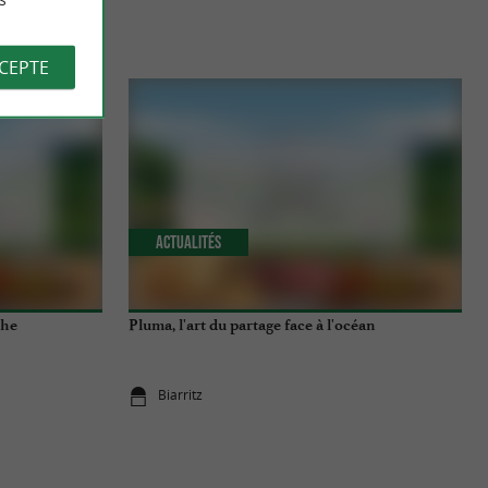
S
CCEPTE
Actualités
che
Pluma, l'art du partage face à l'océan
Biarritz