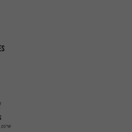
ES
1
S
1.05"W