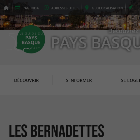
L'
AGENDA
ADRESSES
UTILES
GEO
LOCALISATION
L
Découvrez 
PAYS BASQ
DÉCOUVRIR
S'INFORMER
SE LOGE
Les Bernadettes