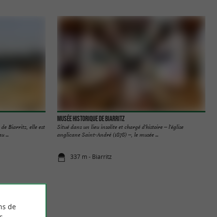
Musée Historique de Biarritz
de Biarritz, elle est
Situé dans un lieu insolite et chargé d'histoire – l'église
 ...
anglicane Saint-André (1878) –, le musée ...
337 m - Biarritz
ns de
s