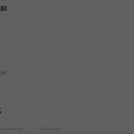
LIEU
 LA
S
Se divertir
Se Réunir