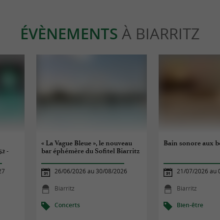
ÉVÈNEMENTS
À BIARRITZ
« La Vague Bleue », le nouveau
Bain sonore aux bo
52 -
bar éphémère du Sofitel Biarritz
27
26/06/2026 au 30/08/2026
21/07/2026 au 
Biarritz
Biarritz
Concerts
Bien-être