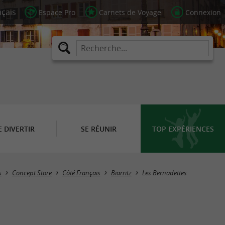
Espace Pro
Carnets de Voyage
Connexion
E DIVERTIR
SE RÉUNIR
TOP EXPÉRIENCES
s
Concept Store
Côté Français
Biarritz
Les Bernadettes