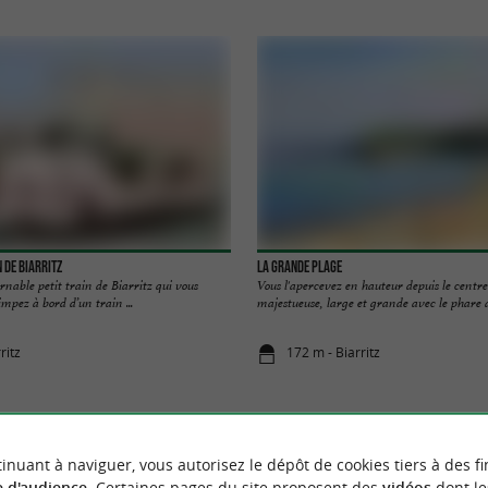
n de Biarritz
La Grande Plage
rnable petit train de Biarritz qui vous
Vous l'apercevez en hauteur depuis le centre 
impez à bord d’un train ...
majestueuse, large et grande avec le phare au
ritz
172 m - Biarritz
inuant à naviguer, vous autorisez le dépôt de cookies tiers à des fi
 d'audience
. Certaines pages du site proposent des
vidéos
dont le