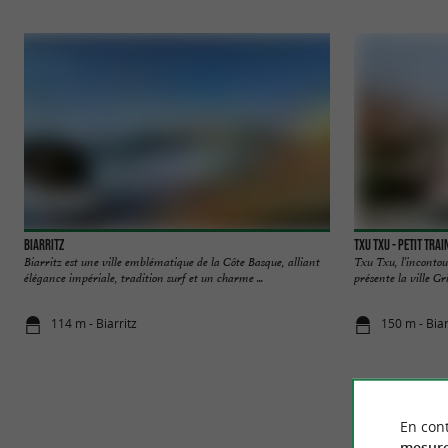
Biarritz
TXU TXU - Petit Trai
Biarritz est une ville emblématique de la Côte Basque, alliant
Txu Txu, l’incontou
élégance impériale, tradition surf et un charme ...
présente la ville Gr
114 m - Biarritz
150 m - Biar
En cont
mesure