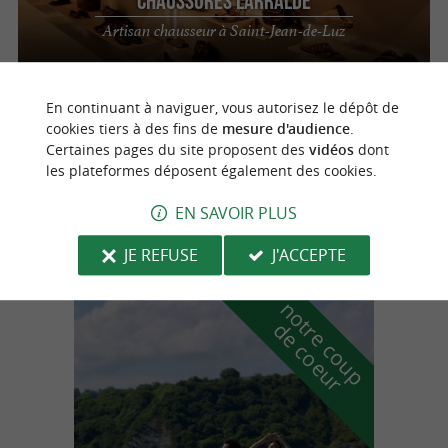
Chaussures Larralde
Artisan chausseur à Saint-Jean-de-Luz
En continuant à naviguer, vous autorisez le dépôt de
Saint-Jean-de-Luz
4.6 km
cookies tiers à des fins de
mesure d'audience
.
Certaines pages du site proposent des
vidéos
dont
les plateformes déposent également des cookies.
Magma Store
EN SAVOIR PLUS
JE REFUSE
J'ACCEPTE
n
o
t
e
c
o
u
p
e
c
o
e
u
r
d
r