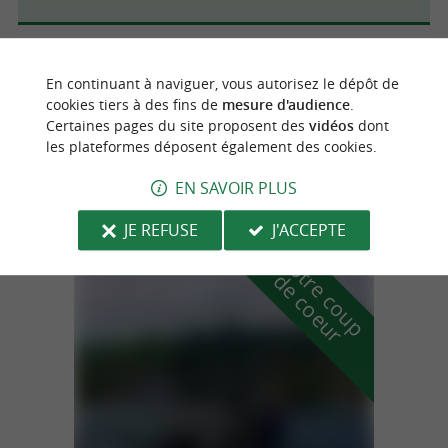
Saint-Jean-de-Luz
4.2 km
En continuant à naviguer, vous autorisez le dépôt de
cookies tiers à des fins de
mesure d'audience
.
Certaines pages du site proposent des
vidéos
dont
les plateformes déposent également des cookies.
Marcel Travel Posters
Décoration à Saint-Jean-de-Luz
EN SAVOIR PLUS
JE REFUSE
J'ACCEPTE
n
o
t
e
c
o
u
p
e
c
o
e
u
r
d
r