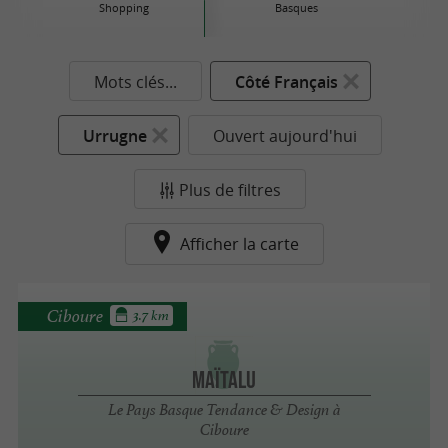
Shopping
Basques
Mots clés...
Côté Français
Urrugne
Ouvert aujourd'hui
Plus de filtres
Afficher la carte
Ciboure
3.7 km
Maïtalu
Le Pays Basque Tendance & Design à
Ciboure