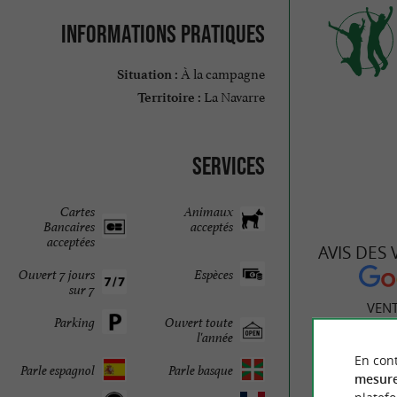
Informations pratiques
À la campagne
Situation :
La Navarre
Territoire :
Services
Cartes
Animaux
Bancaires
acceptés
acceptées
AVIS DES
Ouvert 7 jours
Espèces
sur 7
VENT
Parking
Ouvert toute
l'année
En cont
Parle espagnol
Parle basque
mesure
956