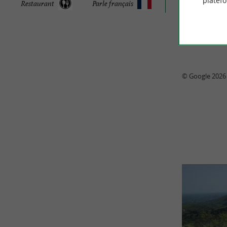
platef
Restaurant
Parle français
© Google 2026