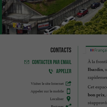
Contacts
França
À la front
CONTACTER
PAR EMAIL
, 
Ibardin
APPELER
rapidemen
Visiter le site Internet
Cet espac
Appeler sur le mobile
,
bon prix
Localiser
réapprovis
Partager