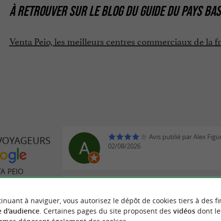
À RETROUVER SUR
LE BLOG DU GUIDE DU PAYS BA
Venta Peio, les meilleurs centres commerciaux de la f
Avis publié par Alex Figu
 VOYAGEURS
02/08/2026
A PEIO
Avis publié par Emmanu
le 02/08/2026
inuant à naviguer, vous autorisez le dépôt de cookies tiers à des fi
 d'audience
. Certaines pages du site proposent des
vidéos
dont le
5 avis