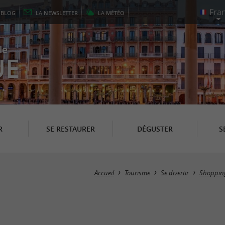
E
BLOG
LA
NEWSLETTER
LA
MÉTÉO
le
UE
R
SE RESTAURER
DÉGUSTER
S
Accueil
Tourisme
Se divertir
Shopping