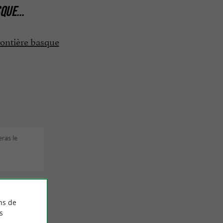
SQUE
...
rontière basque
eras le
el Bouchez
ns de
s