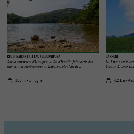
Col d'Ibardin et le lac Xoldokogaina
La Rhune
Sur la commune d’Urrugne, le Col d’Ibardin fait partie des
La Rhune est le sit
montagnes pyrénéennes du Labourd. Non loin de ...
basque. Et pour caus
265 m - Urrugne
4,2 km - As