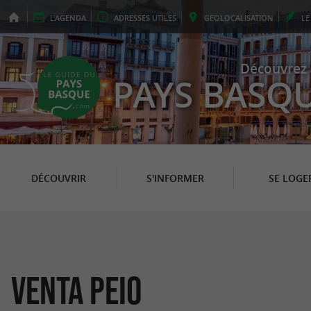
L'
AGENDA
ADRESSES
UTILES
GEO
LOCALISATION
L
Découvrez 
PAYS BASQ
DÉCOUVRIR
S'INFORMER
SE LOGE
Venta Peio