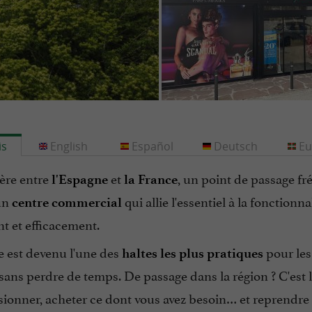
is
English
Español
Deutsch
Eu
ière entre
et
, un point de passage fr
l'Espagne
la France
un
qui allie l'essentiel à la fonctionn
centre commercial
t et efficacement.
e est devenu l'une des
pour le
haltes les plus pratiques
 sans perdre de temps. De passage dans la région ? C'est 
ionner, acheter ce dont vous avez besoin… et reprendre 