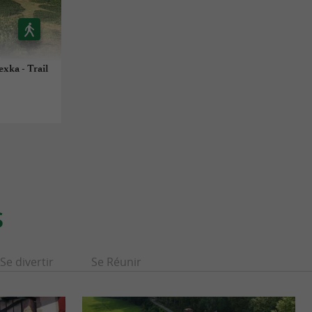
xka - Trail
S
Se divertir
Se Réunir