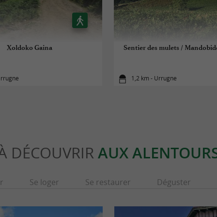
Xoldoko Gaina
Sentier des mulets / Mandobide
Urrugne
1,2 km - Urrugne
À DÉCOUVRIR
AUX ALENTOUR
r
Se loger
Se restaurer
Déguster