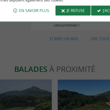
ormes déposent également des cookies.
Avis publié par Hervé Ke
EN SAVOIR PLUS
JE REFUSE
J'A
31/07/2026
Très bonne venta où les prix sont 
concurrentiels !
ECRIRE UN AVIS
LIRE TOUS 
BALADES
À PROXIMITÉ