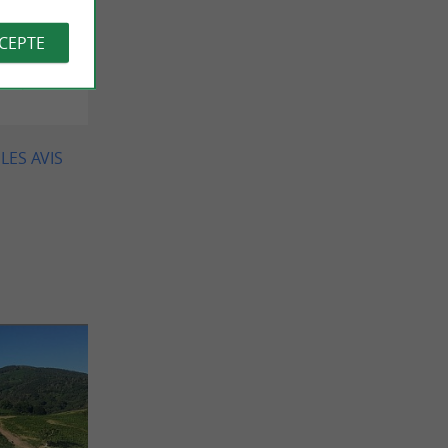
rgonou le
CCEPTE
les plus
LES AVIS