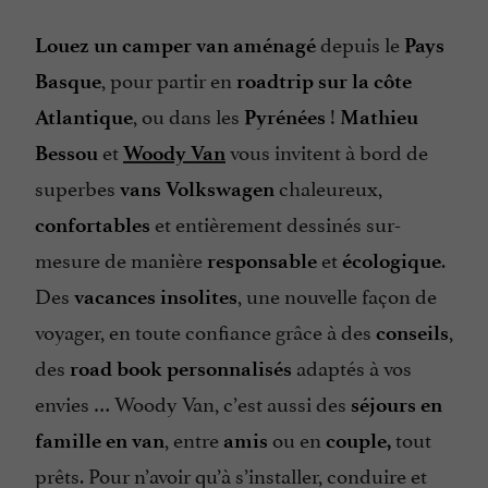
depuis le
Louez un camper van aménagé
Pays
, pour partir en
Basque
roadtrip sur la côte
, ou dans les
!
Atlantique
Pyrénées
Mathieu
et
vous invitent à bord de
Bessou
Woody Van
superbes
chaleureux,
vans Volkswagen
et entièrement dessinés sur-
confortables
mesure de manière
et
.
responsable
écologique
Des
, une nouvelle façon de
vacances insolites
voyager, en toute confiance grâce à des
,
conseils
des
adaptés à vos
road book personnalisés
envies … Woody Van, c’est aussi des
séjours en
, entre
ou en
tout
famille en van
amis
couple,
prêts. Pour n’avoir qu’à s’installer, conduire et