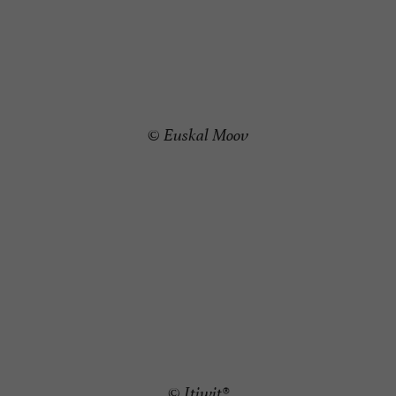
© Euskal Moov
© Itiwit®