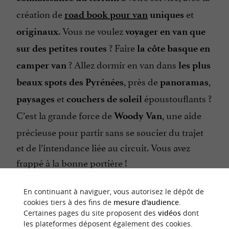
création de
et
road book pour van
uniques
. Vous ne voulez
originaux
voyager en van que
? Faire
sur des petites routes
la côte basque en
? Allez dormir en van dans
camper van
les plus
, près de
,
beaux spots des Pyrénées
panoramas
et
époustouflants ?
paysages
couchers de soleil
C’est la grande force de
, une aide
Woody Van
précieuse pour partir sans se soucier du trajet
et de l’intendance liée au circuit. Vous avez
frappé à la bonne portière !
En continuant à naviguer, vous autorisez le dépôt de
cookies tiers à des fins de
mesure d'audience
.
Certaines pages du site proposent des
vidéos
dont
les plateformes déposent également des cookies.