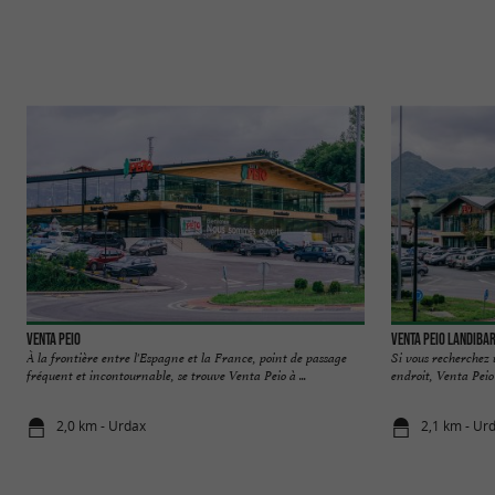
Venta Peio
Venta Peio Landiba
À la frontière entre l'Espagne et la France, point de passage
Si vous recherchez 
fréquent et incontournable, se trouve Venta Peio à ...
endroit, Venta Peio 
2,0 km - Urdax
2,1 km - Ur