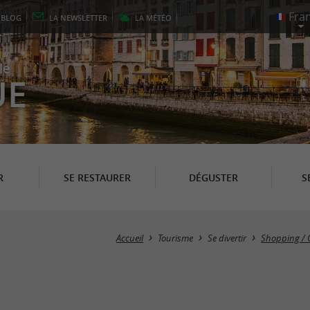
E
BLOG
LA
NEWSLETTER
LA
MÉTÉO
le
UE
R
SE RESTAURER
DÉGUSTER
S
Accueil
Tourisme
Se divertir
Shopping / 