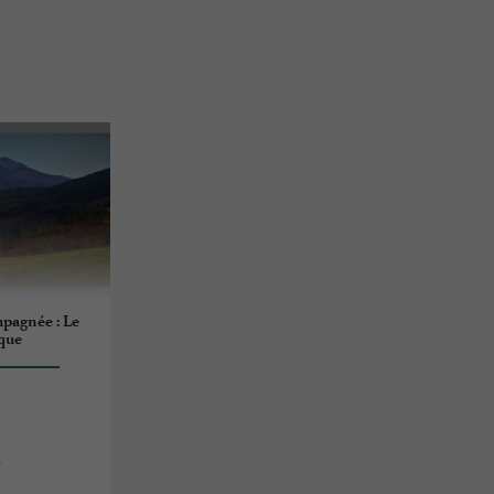
pagnée : Le
sque
s