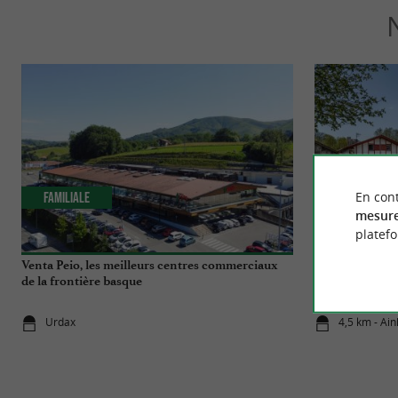
En cont
Familiale
Incontourn
mesure
platef
Venta Peio, les meilleurs centres commerciaux
Les meilleurs 
de la frontière basque
Urdax
4,5 km - Ai