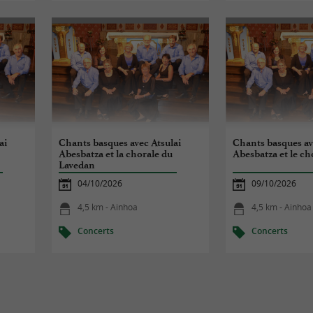
ai
Chants basques avec Atsulai
Chants basques av
Abesbatza et la chorale du
Abesbatza et le c
Lavedan
04/10/2026
09/10/2026
4,5 km - Ainhoa
4,5 km - Ainhoa
Concerts
Concerts