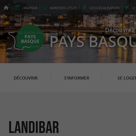
L'
AGENDA
ADRESSES
UTILES
GEO
LOCALISATION
L
Découvrez 
PAYS BASQ
DÉCOUVRIR
S'INFORMER
SE LOGE
LANDIBAR