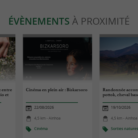
ÉVÈNEMENTS
À PROXIMITÉ
: entre
Cinéma en plein air : Biskarsoro
Randonnée accom
io et
pottok, cheval ba
22/08/2026
19/10/2026
4,5 km - Ainhoa
4,5 km - Ainhoa
Cinéma
Sorties nature