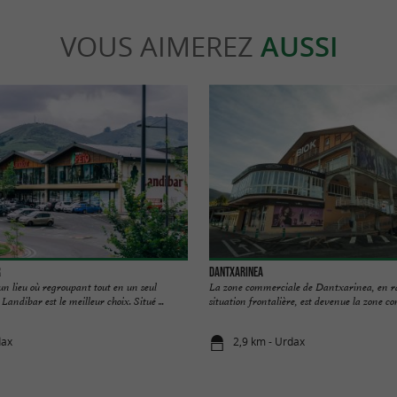
VOUS AIMEREZ
AUSSI
r
Dantxarinea
un lieu où regroupant tout en un seul
La zone commerciale de Dantxarinea, en ra
Landibar est le meilleur choix. Situé ...
situation frontalière, est devenue la zone co
dax
2,9 km - Urdax