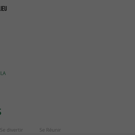
LIEU
 LA
S
Se divertir
Se Réunir