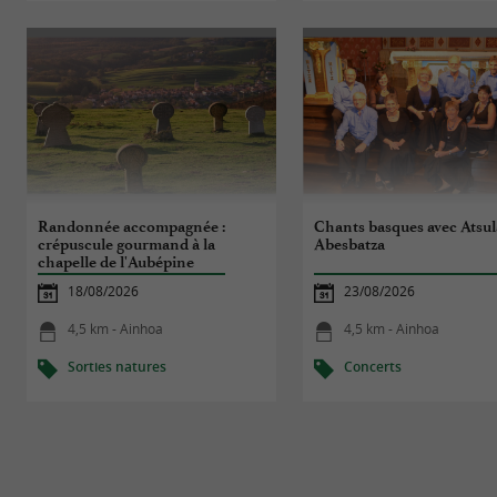
Randonnée accompagnée :
Chants basques avec Atsul
crépuscule gourmand à la
Abesbatza
chapelle de l'Aubépine
18/08/2026
23/08/2026
4,5 km - Ainhoa
4,5 km - Ainhoa
Sorties natures
Concerts