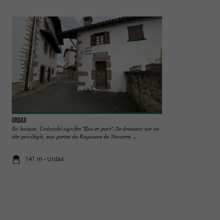
URDAX
Grottes d'Urdax
En basque, Urdazubi signifie: "Eau et pont". Se dressant sur un
Elles ont été façonn
site privilégié, aux portes du Royaume de Navarre, ...
modestie et persévér
141 m - Urdax
1,4 km - Ur