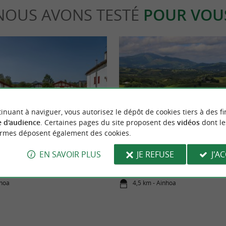
NOUS AVONS TESTÉ
POUR VOU
inuant à naviguer, vous autorisez le dépôt de cookies tiers à des fi
able
Incontournable
 d'audience
. Certaines pages du site proposent des
vidéos
dont le
ormes déposent également des cookies.
spots photos du Pays Basque
Que faire au Pays-Basque en auto
EN SAVOIR PLUS
JE REFUSE
J'A
nhoa
4,5 km - Ainhoa