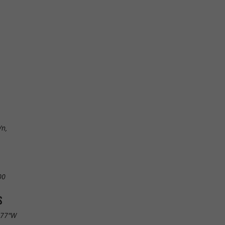
/n,
00
S
.77"W