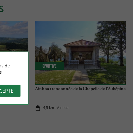
S
ns de
Sportive
s
mne ?
Ainhoa : randonnée de la Chapelle de l’Aubépine
CCEPTE
4,5 km - Ainhoa