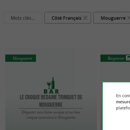
Mots clés...
Côté Français
Mouguerre
Mouguerre
Bayonne
En cont
Le Croque Bedaine Trinquet de
mesure
Mouguerre
platef
Dégustez une bière unique et un bon
croque-monsieur à Mouguerre