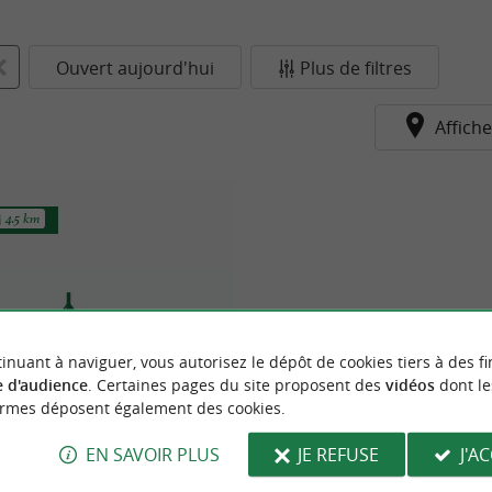
Ouvert aujourd'hui
Plus de filtres
Affiche
4.5 km
inuant à naviguer, vous autorisez le dépôt de cookies tiers à des fi
 d'audience
. Certaines pages du site proposent des
vidéos
dont le
ormes déposent également des cookies.
Le Napoléon
EN SAVOIR PLUS
JE REFUSE
J'A