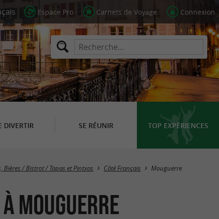
Espace Pro
Carnets de Voyage
Connexion
E DIVERTIR
SE RÉUNIR
TOP EXPÉRIENCES
Masquer la carte
, Bières / Bistrot / Tapas et Pintxos
Côté Français
Mouguerre
os à Mouguerre