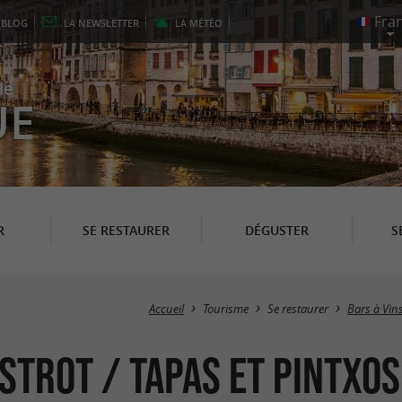
E
BLOG
LA
NEWSLETTER
LA
MÉTÉO
le
UE
R
SE RESTAURER
DÉGUSTER
S
Accueil
Tourisme
Se restaurer
Bars à Vins
Bistrot / Tapas et Pintx