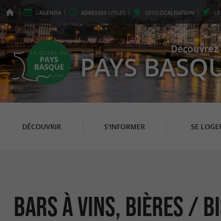
L'
AGENDA
ADRESSES
UTILES
GEO
LOCALISATION
L
Découvrez 
PAYS BASQ
DÉCOUVRIR
S'INFORMER
SE LOGE
Bars à Vins, Bières / 