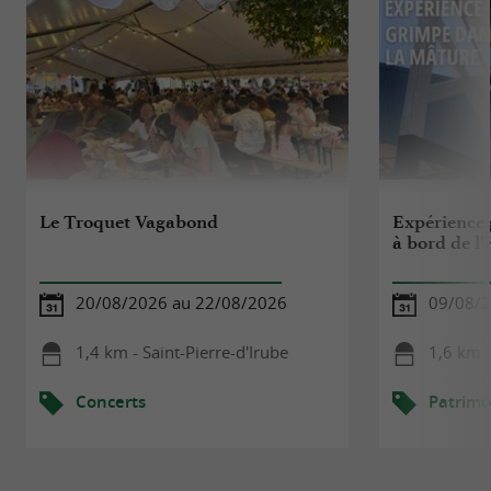
Le Troquet Vagabond
Expérience 
à bord de l
20/08/2026 au 22/08/2026
09/08/
1,4 km - Saint-Pierre-d'Irube
1,6 km 
Concerts
Patrimo