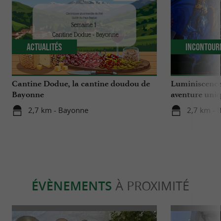
Actualités
Incontour
Cantine Dodue, la cantine doudou de
Luminiscence
Bayonne
aventure uniq
cathédrale S
2,7 km - Bayonne
2,7 km - 
ÉVÈNEMENTS
À PROXIMITÉ