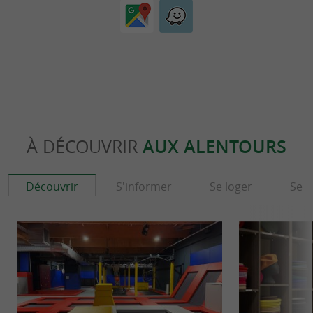
À DÉCOUVRIR
AUX ALENTOURS
Découvrir
S'informer
Se loger
Se r