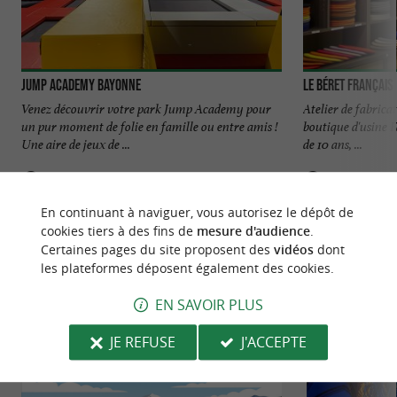
Jump Academy Bayonne
Le Béret Français
Venez découvrir votre park Jump Academy pour
Atelier de fabricat
un pur moment de folie en famille ou entre amis !
boutique d'usine F
Une aire de jeux de ...
de 10 ans, ...
362 m - Saint-Pierre-d'Irube
1,3 km - 
En continuant à naviguer, vous autorisez le dépôt de
cookies tiers à des fins de
mesure d'audience
.
Certaines pages du site proposent des
vidéos
dont
les plateformes déposent également des cookies.
EN SAVOIR PLUS
NOUS AVONS TESTÉ
POUR VOUS
JE REFUSE
J'ACCEPTE