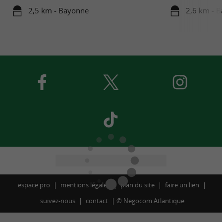
2,5 km - Bayonne
2,6 km - 
espace pro
mentions légales
plan du site
faire un lien
suivez-nous
contact
©
Negocom Atlantique