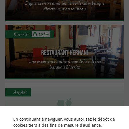
Dégustez entre amis un verre de cidre basque
directement au tonneau
Biarritz
3.9 km
Restaurant Hernani
Une expérience authentique de la cidrerie
basque à Biarritz
Anglet
Cidrerie Saint-Georges
En continuant à naviguer, vous autorisez le dépôt de
cookies tiers à des fins de
mesure d'audience
.