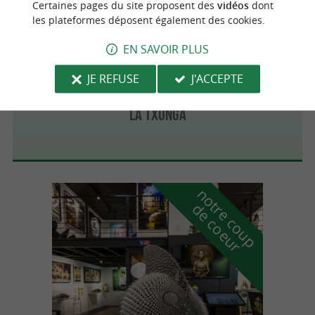
Certaines pages du site proposent des
vidéos
dont
les plateformes déposent également des cookies.
EN SAVOIR PLUS
Bayonne
4.2 km
JE REFUSE
J'ACCEPTE
La Txunga
n
o
t
e
c
o
u
p
e
c
o
e
u
r
d
r