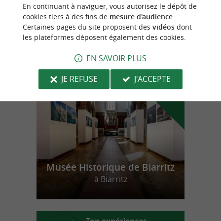
La cuisine mexicaine en direct du Pays
En continuant à naviguer, vous autorisez le dépôt de
Basque
cookies tiers à des fins de
mesure d'audience
.
Certaines pages du site proposent des
vidéos
dont
les plateformes déposent également des cookies.
n
o
t
e
c
o
u
p
e
c
o
e
u
EN SAVOIR PLUS
r
d
r
JE REFUSE
J'ACCEPTE
Musée Historique de Biarritz
à Biarritz
Top expériences