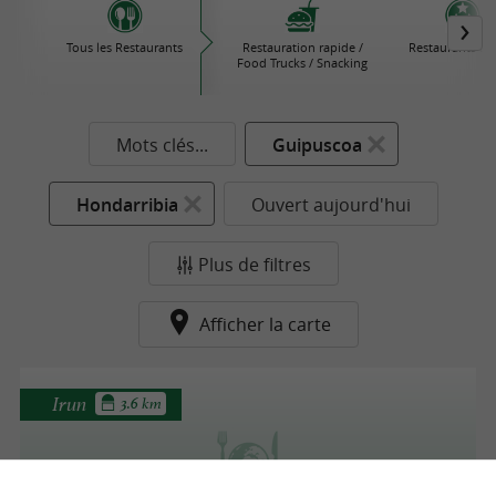
Tous les Restaurants
Restauration rapide /
Restaurants Éto
Food Trucks / Snacking
Mots clés...
Guipuscoa
Hondarribia
Ouvert aujourd'hui
Plus de filtres
Afficher la carte
Irun
3.6 km
El Cilantropo