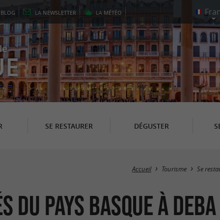
E
BLOG
LA
NEWSLETTER
LA
MÉTÉO
le
UE
R
SE RESTAURER
DÉGUSTER
S
Accueil
Tourisme
Se resta
és du Pays Basque à Deba