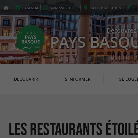
L'
AGENDA
ADRESSES
UTILES
GEO
LOCALISATION
L
Découvrez 
PAYS BASQ
DÉCOUVRIR
S'INFORMER
SE LOGE
Les Restaurants Étoil