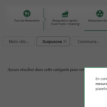
Tous les Restaurants
Restauration rapide /
Restaurants Éto
Food Trucks / Snacking
Mots clés...
Guipuscoa
Commune...
Aucun résultat dans cette catégorie pour cette commune 
En cont
mesure
platef