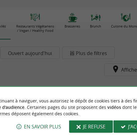
ilés
Restaurants Végétariens
Brasseries
Brunch
Cuisine du Mon
/ Vegan / Healthy Food
Ouvert aujourd'hui
Plus de filtres
Affiche
pour le moment...
inuant à naviguer, vous autorisez le dépôt de cookies tiers à des fi
 d'audience
. Certaines pages du site proposent des
vidéos
dont le
ormes déposent également des cookies.
EN SAVOIR PLUS
JE REFUSE
J'A