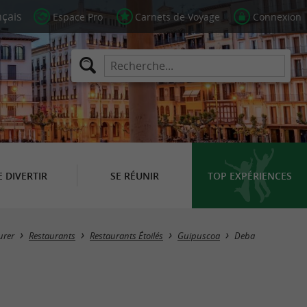
Espace Pro
Carnets de Voyage
Connexion
E DIVERTIR
SE RÉUNIR
TOP EXPÉRIENCES
Masquer la carte
urer
Restaurants
Restaurants Étoilés
Guipuscoa
Deba