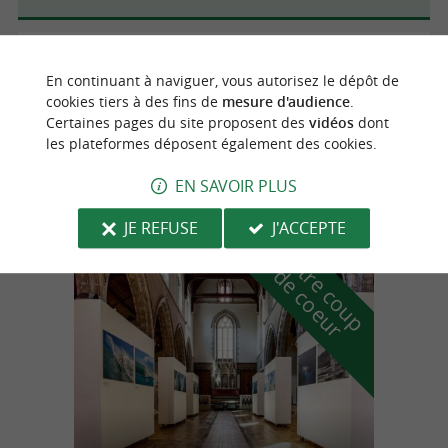
Saint-Martin-d'Arrossa
4.3 km
En continuant à naviguer, vous autorisez le dépôt de
cookies tiers à des fins de
mesure d'audience
.
Certaines pages du site proposent des
vidéos
dont
les plateformes déposent également des cookies.
Aiyana café et boutique
EN SAVOIR PLUS
JE REFUSE
J'ACCEPTE
n
o
t
e
c
o
u
p
e
c
o
e
u
r
d
r