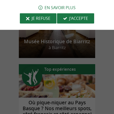
EN SAVOIR PLUS
JE REFUSE
J'ACCEPTE
Musée Historique de Biarritz
à Biarritz
Top expériences
Où pique-niquer au Pays
Basque ? Nos meilleurs spots,