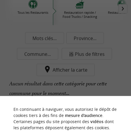
Tous les Restaurants
Restauration rapide /
Restaurants Éto
Food Trucks / Snacking
Mots clés...
Province...
Commune...
Plus de filtres
Afficher la carte
Aucun résultat dans cette catégorie pour cette
commune pour le moment...
En continuant à naviguer, vous autorisez le dépôt de
n
o
t
e
c
o
u
p
e
c
o
e
u
cookies tiers à des fins de
mesure d'audience
.
r
d
r
Certaines pages du site proposent des
vidéos
dont
les plateformes déposent également des cookies.