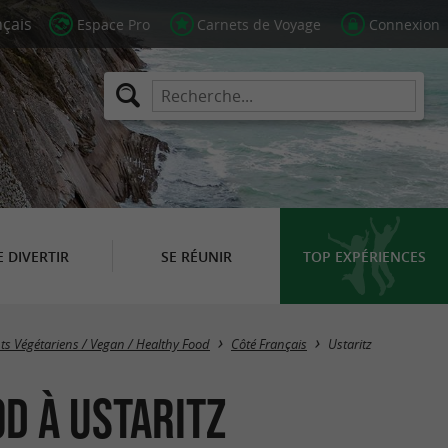
Espace Pro
Carnets de Voyage
Connexion
E DIVERTIR
SE RÉUNIR
TOP EXPÉRIENCES
Masquer la carte
ts Végétariens / Vegan / Healthy Food
Côté Français
Ustaritz
d à Ustaritz