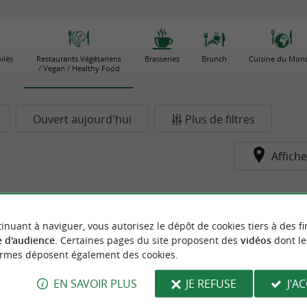
ilés
Restaurants Végétariens
Brasseries
Brunch
Cuisine du Mon
/ Vegan / Healthy Food
Ouvert aujourd'hui
Plus de filtres
Affiche
pour le moment...
inuant à naviguer, vous autorisez le dépôt de cookies tiers à des fi
 d'audience
. Certaines pages du site proposent des
vidéos
dont le
ormes déposent également des cookies.
EN SAVOIR PLUS
JE REFUSE
J'A