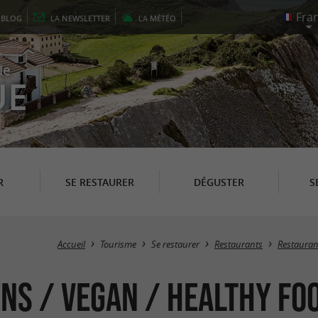
E
BLOG
LA
NEWSLETTER
LA
MÉTÉO
le
UE
R
SE RESTAURER
DÉGUSTER
S
Accueil
Tourisme
Se restaurer
Restaurants
Restauran
ns / Vegan / Healthy Foo