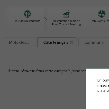
Tous les Restaurants
Restauration rapide /
Restaurants Éto
Food Trucks / Snacking
Mots clés...
Côté Français
Commune...
Aucun résultat dans cette catégorie pour cette commune 
En cont
mesure
platef