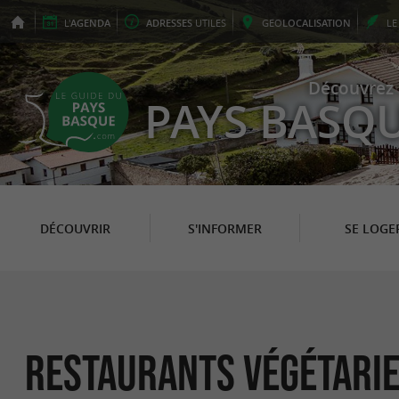
L'
AGENDA
ADRESSES
UTILES
GEO
LOCALISATION
L
Découvrez 
PAYS BASQ
DÉCOUVRIR
S'INFORMER
SE LOGE
Restaurants Végétarie