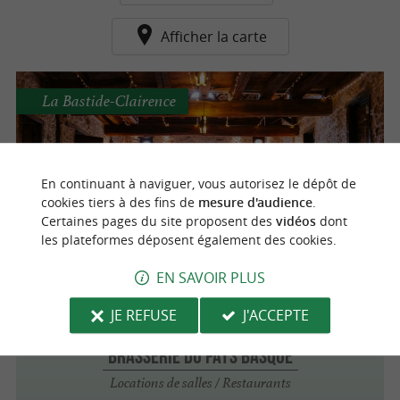
Afficher la carte
La Bastide-Clairence
Maison Salié
En continuant à naviguer, vous autorisez le dépôt de
Un lieu plein de charme pour vos
évènements au coeur du Pays Basque
cookies tiers à des fins de
mesure d'audience
.
Certaines pages du site proposent des
vidéos
dont
les plateformes déposent également des cookies.
EN SAVOIR PLUS
Bardos
3.9 km
JE REFUSE
J'ACCEPTE
Brasserie du Pays Basque
Locations de salles / Restaurants