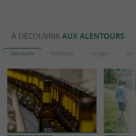
À DÉCOUVRIR
AUX ALENTOURS
Découvrir
S'informer
Se loger
Se r