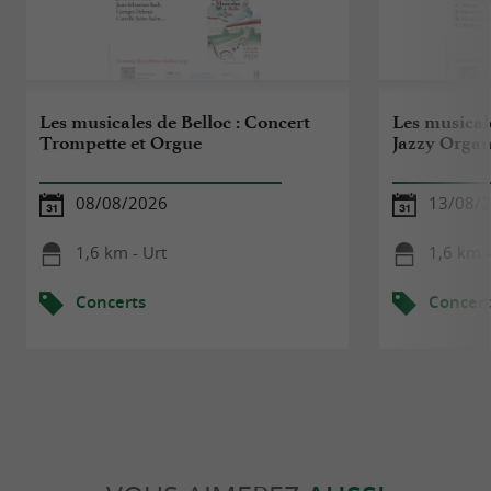
Les musicales de Belloc : Concert
Les musicale
Trompette et Orgue
Jazzy Organ
08/08/2026
13/08/
1,6 km - Urt
1,6 km -
Concerts
Concert