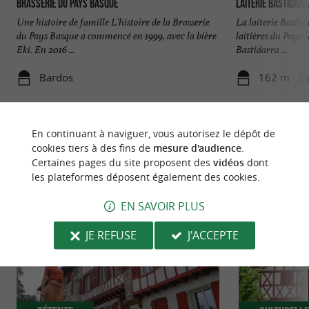
Brasserie du Pays Basque
Laiterie Bastidar
Une histoire de famille L'histoire de la Brasserie
La laiterie Bastida
du Pays Basque a commencé en 1999, avec la bière
laitières du Pays b
Eki. En 2016 ...
Bastidarra ...
Bardos
162 m - B
En continuant à naviguer, vous autorisez le dépôt de
cookies tiers à des fins de
mesure d'audience
.
Certaines pages du site proposent des
vidéos
dont
les plateformes déposent également des cookies.
NOUS AVONS TESTÉ
POUR VOUS
EN SAVOIR PLUS
JE REFUSE
J'ACCEPTE