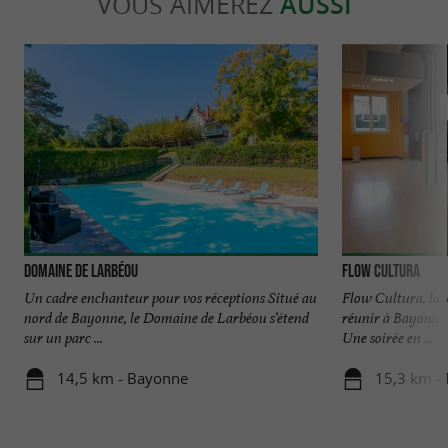
VOUS AIMEREZ
AUSSI
Domaine de Larbéou
Flow Cultura
Un cadre enchanteur pour vos réceptions Situé au
Flow Cultura, la l
nord de Bayonne, le Domaine de Larbéou s’étend
réunir à Bayonne
sur un parc ...
Une soirée en ...
14,5 km - Bayonne
15,3 km -