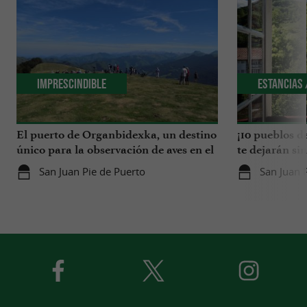
Imprescindible
Estancias 
El puerto de Organbidexka, un destino
¡10 pueblos d
único para la observación de aves en el
te dejarán si
País Vasco
San Juan Pie de Puerto
San Juan 