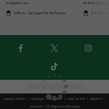
mi abuela, a mi ...
de-Port). Es en su .
648 m - San Juan Pie de Puerto
3,1 km - S
espacio cliente
nota legal
sitio web
crear un link
síguenos
contacto
©
Negocom Atlantique