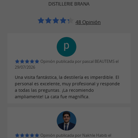
arraigada en su herencia vasca. La visita
DISTILLERIE BRANA
concluye con una cata de licores Brana.
48 Opinión
Las visitas guiadas duran aproximadamente
una hora e incluyen una degustación. Se
realizan en francés, en grupos de hasta 10
personas. El precio es de 12 € por persona, y los
menores de 12 años entran gratis. Los residentes
Opinión publicada por pascal BEAUTEMS el
29/07/2026
de Pirineos Atlánticos disfrutan de una tarifa
Una visita fantástica, la destilería es imperdible. El
reducida de 9 € presentando un justificante de
personal es excelente, muy profesional y responde
residencia.
a todas las preguntas. ¡La recomiendo
ampliamente! La cata fue magnífica.
Reserva una visita a la destilería.
Sin visita guiada, la tienda permanece abierta
durante todo el verano de lunes a sábado de
10:00 a 13:00 y de 14:00 a 19:00, con degustación
Opinión publicada por Nakhle Habib el