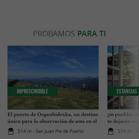
PROBAMOS
PARA TI
Imprescindible
Estancias 
El puerto de Organbidexka, un destino
¡10 pueblos d
único para la observación de aves en el
te dejarán si
País Vasco
514 m - San Juan Pie de Puerto
514 m - S