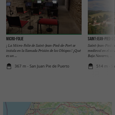
Micro-Folie
Saint-Jean-Pied-d
¡ La Micro-Folie de Saint-Jean-Pied-de-Port se
Saint-Jean-Pied-d
instala en la llamada Prisión de los Obispos ! ¿Qué
medieval en el cor
es un ...
Baja Navarra, ...
367 m - San Juan Pie de Puerto
514 m - Sa