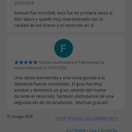
gratuita sin reserva para un máximo de 5
23/07/2026
personas.
Samuel fue increíble, esta fue mi primera visita al
País Vasco y quedé muy impresionado con la
calidad de los licores y el recorrido en sí.
Información práctica
Destilería Brana, 775 route d'Arrosa, Village des
crafts, Ossès (64780).
Opinión publicada por Fabrice Joel (Le
Tel. 05 59 49 23 98.
motard Basque) el 12/07/2026
Una cálida bienvenida y una visita guiada a la
También hay una tienda abierta en Saint-Jean-
destilería fueron excelentes. El guía fue muy
Pied-de-Port.
amable y demostró un gran sentido del humor
durante el recorrido. También disfrutamos de una
Maison Brana también posee un viñedo en
degustación de los productos. ¡Muchas gracias!
Ispoure donde produce vinos Irouléguy. La
finca está abierta todo el verano y ofrece visitas
© Google 2026
LEER TODAS LAS OPINIONES
guiadas, venta de productos y la posibilidad de
ESCRIBIR UNA OPINIÓN