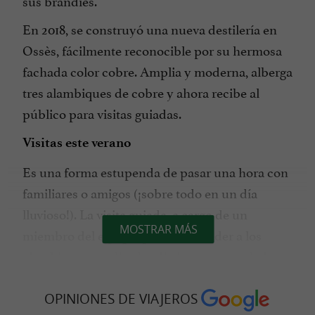
sus brandies.
En 2018, se construyó una nueva destilería en
Ossès, fácilmente reconocible por su hermosa
fachada color cobre. Amplia y moderna, alberga
tres alambiques de cobre y ahora recibe al
público para visitas guiadas.
Visitas este verano
Es una forma estupenda de pasar una hora con
familiares o amigos (¡sobre todo en un día
lluvioso!). La visita guiada, a cargo de un
MOSTRAR MÁS
miembro del equipo, permite acceder a los
alambiques, explica las distintas etapas de la
producción de licores y sumerge al visitante en
la historia de una destilería profundamente
OPINIONES DE VIAJEROS