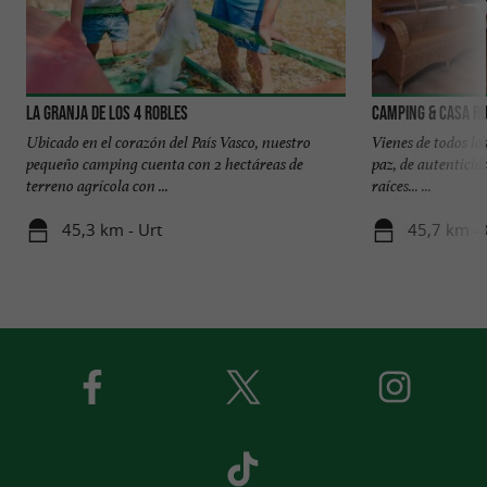
La granja de los 4 robles
Camping & Casa R
Ubicado en el corazón del País Vasco, nuestro
Vienes de todos lo
pequeño camping cuenta con 2 hectáreas de
paz, de autenticida
terreno agrícola con ...
raíces... ...
45,3 km - Urt
45,7 km -