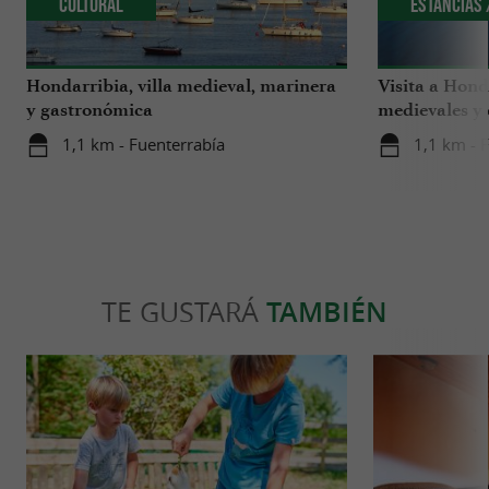
Cultural
Estancias 
Hondarribia, villa medieval, marinera
Visita a Hond
y gastronómica
medievales y 
encanto!
1,1 km - Fuenterrabía
1,1 km - 
TE GUSTARÁ
TAMBIÉN