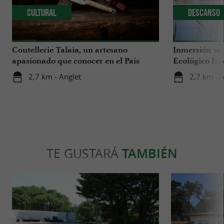
Cultural
Descanso
Coutellerie Talaia, un artesano
Inmersión sal
apasionado que conocer en el País
Ecológico Iza
Vasco
2,7 km - Anglet
2,7 km - 
TE GUSTARÁ
TAMBIÉN