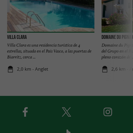
Villa Clara
Domaine du Pigna
Villa Clara es una residencia turística de 4
Domaine du Pignad
estrellas, situada en el País Vasco, a las puertas de
del Grupo en el Pa
Biarritz, cerca ...
pleno corazón de ..
2,0 km - Anglet
2,6 km - A