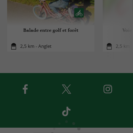
Balade entre golf et forêt
Voie
2,5 km - Anglet
2,5 km -