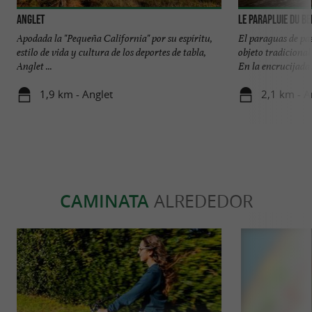
Anglet
Le Parapluie du B
Apodada la "Pequeña California" por su espíritu,
El paraguas de pa
estilo de vida y cultura de los deportes de tabla,
objeto tradicional
Anglet ...
En la encrucijada .
1,9 km - Anglet
2,1 km - A
CAMINATA
ALREDEDOR