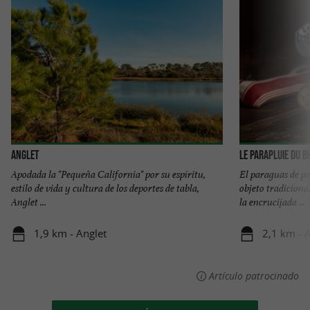
Anglet
Le Parapluie du B
Apodada la "Pequeña California" por su espíritu,
El paraguas de p
estilo de vida y cultura de los deportes de tabla,
objeto tradiciona
Anglet ...
la encrucijada ...
1,9 km - Anglet
2,1 km - 
Artículo patrocinado