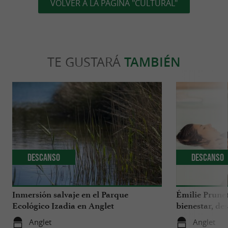
VOLVER A LA PÁGINA "CULTURAL"
TE GUSTARÁ
TAMBIÉN
Descanso
Descanso
Inmersión salvaje en el Parque
Émilie Prunet
Ecológico Izadia en Anglet
bienestar, de
el País Vasco
Anglet
Anglet