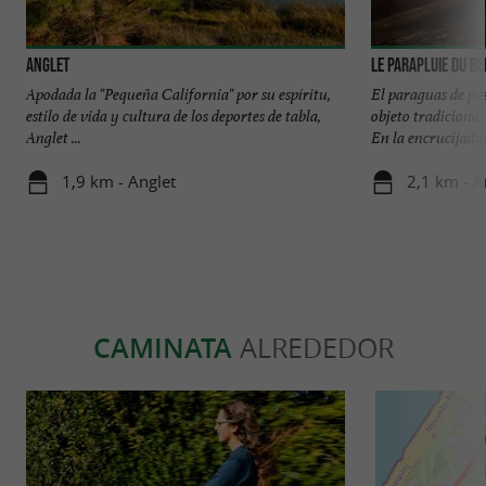
Anglet
Le Parapluie du B
Apodada la "Pequeña California" por su espíritu,
El paraguas de pa
estilo de vida y cultura de los deportes de tabla,
objeto tradicional
Anglet ...
En la encrucijada .
1,9 km - Anglet
2,1 km - A
CAMINATA
ALREDEDOR