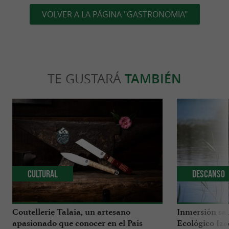
VOLVER A LA PÁGINA "GASTRONOMIA"
TE GUSTARÁ
TAMBIÉN
Cultural
Descanso
Coutellerie Talaia, un artesano
Inmersión sal
apasionado que conocer en el País
Ecológico Iza