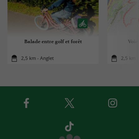
Balade entre golf et forêt
Voie
2,5 km - Anglet
2,5 km -