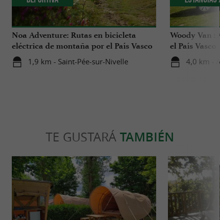
Noa Adventure: Rutas en bicicleta
Woody Van : 
eléctrica de montaña por el País Vasco
el País Vasco
1,9 km - Saint-Pée-sur-Nivelle
4,0 km - 
TE GUSTARÁ
TAMBIÉN