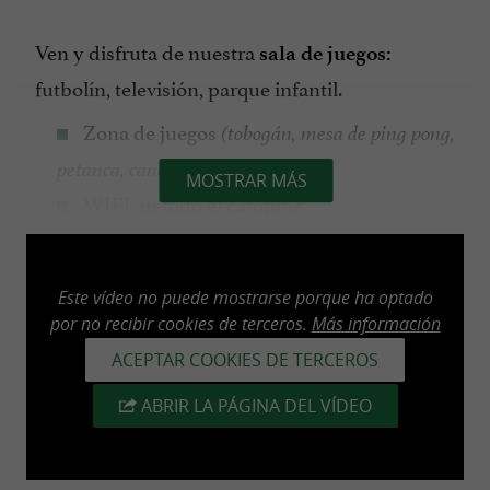
Ven y disfruta de nuestra
sala de juegos:
futbolín, televisión, parque infantil.
Zona de juegos
(tobogán, mesa de ping pong,
.
petanca, canasta de baloncesto)
MOSTRAR MÁS
WIFI en todo el camping.
Se admiten mascotas solo en el camping.
Restaurantes cercanos.
Se habla español e inglés.
Este vídeo no puede mostrarse porque ha optado
por no recibir cookies de terceros.
Más información
Desde el camping parten rutas de
ACEPTAR COOKIES DE TERCEROS
senderismo.
Parada de autobús delante del camping
ABRIR LA PÁGINA DEL VÍDEO
para ir a San Juan de Luz y Cambo.
Supermercado INTERMARCHE a 400m