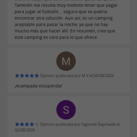
Food Truck (julio y agosto)
También me resulta muy molesto tener que pagar
Depósito de pan (julio y agosto)
para jugar al futbolín... seguro que se podría
encontrar otra solución. Aun así, es un camping
Piscina y piscina infantil (reservadas
aceptable para pasar la noche, ya que no hay
exclusivamente para nuestros clientes)
mucho más que hacer allí. En resumen, creo que
este camping es caro para lo que ofrece.
Sala de juegos, futbolín, televisión.
Cancha con aro de baloncesto, voleibol
Cancha de homeball
Ping-pong
Bolera
Opinión publicada por M V el 04/08/2026
¡Acampada estupenda!
EL CAMPING ESTÁ ABIERTO DEL 3 DE ABRIL AL
3 DE NOVIEMBRE.
Opinión publicada por Signoret Raphaelle el
02/08/2026