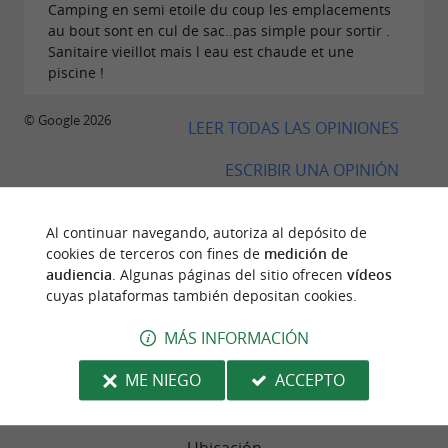
Camping en semi etoile du coup les emplacements
au bout sont en cul de sac..pas simple pour sortir .
Sanitaire vieillot mais l eau est chaude et une
piscine !
© Google 2026
LEER TODAS LAS OPINIONES
ESCRIBIR UNA OPINIÓN
Al continuar navegando, autoriza al depósito de
cookies de terceros con fines de
medición de
OPINIONES DE VIAJEROS
audiencia
. Algunas páginas del sitio ofrecen
vídeos
cuyas plataformas también depositan cookies.
TIENDAS DE CAMPAÑA EN CAMPING IBARRON
MÁS INFORMACIÓN
131 Opinión
ME NIEGO
ACCEPTO
RESUMEN DE OPINIONES
Ubicación