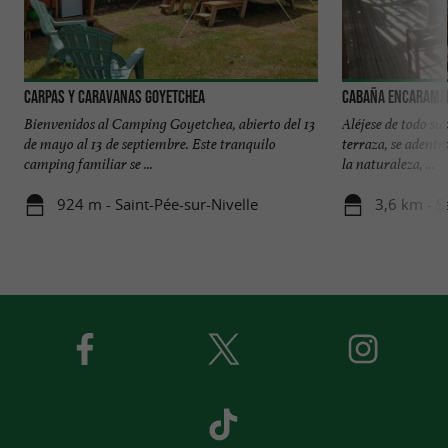
Carpas y Caravanas Goyetchea
Cabaña encarama
Bienvenidos al Camping Goyetchea, abierto del 13
Aléjese de todo sub
de mayo al 13 de septiembre. Este tranquilo
terraza, se adentr
camping familiar se ...
la naturaleza, ...
924 m - Saint-Pée-sur-Nivelle
3,6 km - S