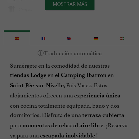
MOSTRAR MÁS
Grupos
Habla francés
Internet : WIFI
Juegos para niños
Lavadora
Sumérgete en la comodidad de nuestras
Microondas
en
en
tiendas Lodge
el Camping Ibarron
Orillas de Lago / Río
País Vasco. Estos
Saint-Pée-sur-Nivelle,
Parking
alojamientos ofrecen una
experiencia única
Ping pong
con cocina totalmente equipada, baño y dos
Piscina
dormitorios. Disfruta de una
terraza
cubierta
Sala de Juegos
para
¡Reserva
momentos de relax al aire libre.
Se habla Español
ya para una
!
escapada inolvidable