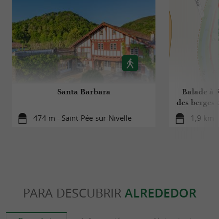
Santa Barbara
Balade à R
des berges d
474 m - Saint-Pée-sur-Nivelle
1,9 km -
PARA DESCUBRIR
ALREDEDOR