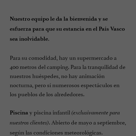
Se habla Inglés
Secadora
Nuestro equipo le da la bienvenida y se
Tarjetas de Crédito admitidas
esfuerza para que su estancia en el País Vasco
Televisor : sí
sea inolvidable.
Vista sobre la montaña
Zonas para tiendas de acampar
Para su comodidad, hay un supermercado a
Área de Servicio para Autocaravanas
400 metros del camping. Para la tranquilidad de
nuestros huéspedes, no hay animación
Áreas Autocaravanas
nocturna, pero sí numerosos espectáculos en
los pueblos de los alrededores.
y piscina infantil
Piscina
(exclusivamente para
. Abierto de mayo a septiembre,
nuestros clientes)
según las condiciones meteorológicas.