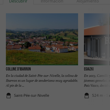
Descubrir
Información
Alojamiento
Colline d'Ibarron
Egiazki
En la ciudad de Saint-Pée-sur-Nivelle, la colina de
En 2013, Camille 
Ibarron es un lugar de senderismo muy agradable.
jóvenes gemelos de
Al pie de la ...
País Vasco, decidie
Saint-Pée-sur-Nivelle
524 m - Sa