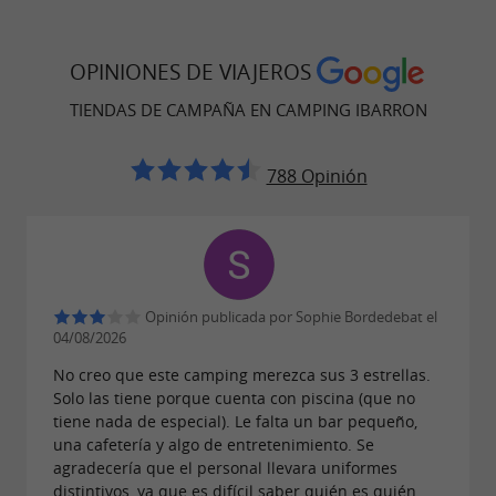
del camping
Txik txak Línea regular de autobús
OPINIONES DE VIAJEROS
delante del camping
Zona de eliminación de residuos de
TIENDAS DE CAMPAÑA EN CAMPING IBARRON
autocaravanas.
Instalaciones de lavandería (se aceptan
788 Opinión
pagos con tarjeta de crédito)
2 bloques sanitarios, agua caliente
ilimitada.
Cabina para bebé con bañera y
Opinión publicada por Sophie Bordedebat el
cambiador
04/08/2026
Biblioteca con servicio de préstamo de
No creo que este camping merezca sus 3 estrellas.
Solo las tiene porque cuenta con piscina (que no
libros
tiene nada de especial). Le falta un bar pequeño,
Sala de televisión
una cafetería y algo de entretenimiento. Se
Barbacoa comunitaria
agradecería que el personal llevara uniformes
distintivos, ya que es difícil saber quién es quién.