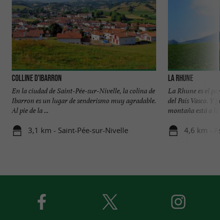
Colline d'Ibarron
La Rhune
En la ciudad de Saint-Pée-sur-Nivelle, la colina de
La Rhune es el pa
Ibarron es un lugar de senderismo muy agradable.
del País Vasco. Y 
Al pie de la ...
montaña está a la .
3,1 km - Saint-Pée-sur-Nivelle
4,6 km - A