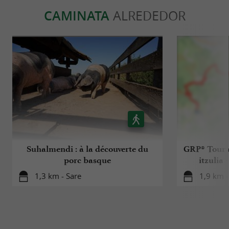
CAMINATA
ALREDEDOR
Suhalmendi : à la découverte du
GRP® Tour 
porc basque
itzulia 
1,3 km - Sare
1,9 km -