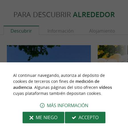
PARA DESCUBRIR
ALREDEDOR
Descubrir
Información
Alojamiento
Al continuar navegando, autoriza al depósito de
cookies de terceros con fines de
medición de
audiencia
. Algunas páginas del sitio ofrecen
vídeos
cuyas plataformas también depositan cookies.
MÁS INFORMACIÓN
Sare
Boutique Arraya
ME NIEGO
ACCEPTO
Sare está clasificado entre los Pueblos más bellos
En el corazón del 
de Francia, y de hecho es uno de los pueblos más
los pies del Hôtel