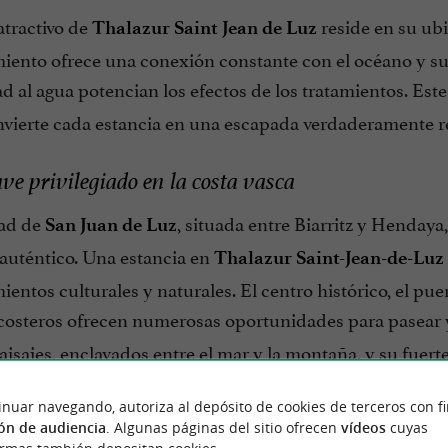
atractivo de
reside en su ubi
Thalazur Saint Jean de Luz
iento ofrece una conexión constante con el océano y sus 
 al agua potencian los efectos de los tratamientos. Este
nvierte cada estancia en una escapada verdaderamente re
ve privilegiado en la costa vasca
dad de
, situada entre Biarritz y Hendaya
San Juan de Luz
auténtico. Una estancia en
Thalazur Saint-Jean-de-Luz
entos culturales y naturales. El centro histórico, el pue
costeros ofrecen numerosas oportunidades para pasear 
aisajes, enclavados entre el mar y la montaña, y su fuerte
ia al servicio del bienestar
inuar navegando, autoriza al depósito de cookies de terceros con f
ón de audiencia
. Algunas páginas del sitio ofrecen
vídeos
cuyas