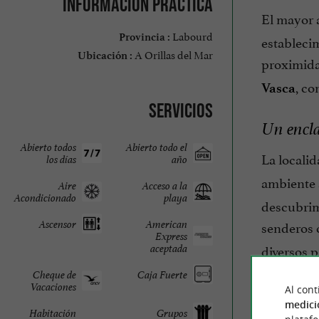
Información práctica
El mayor 
Labourd
Provincia :
establecim
A Orillas del Mar
Ubicación :
proximidad
, co
Vasca
Servicios
Un encla
Abierto todos
Abierto todo el
La locali
los días
año
ambiente 
Aire
Acceso a la
Acondicionado
playa
descubrimi
senderos 
Ascensor
American
Express
diversos p
aceptada
Cheque de
Caja Fuerte
Vacaciones
Experienc
Al cont
medici
Habitación
Grupos