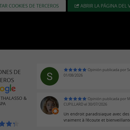
TAR COOKIES DE TERCEROS
ABRIR LA PÁGINA DEL 
Opinión publicada por S
ONES DE
01/08/2026
JEROS
 THALASSO &
Opinión publicada por
SPA
CUPILLARD el 30/07/2026
Un endroit paradisiaque avec de
vraiment à l’écoute et bienveillant