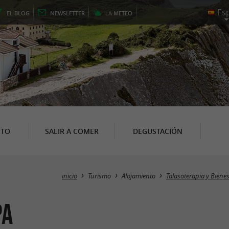
EL
BLOG
NEWSLETTER
LA
METEO
NTO
SALIR A COMER
DEGUSTACIÓN
inicio
Turismo
Alojamiento
Talasoterapia y Biene
pa