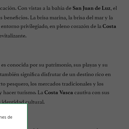
cación. Con vistas a la bahía de
, el
San Juan de Luz
beneficios. La brisa marina, la brisa del mar y la
 entorno privilegiado, en pleno corazón de la
Costa
vitalizante.
, es conocida por su patrimonio, sus playas y su
también significa disfrutar de un destino rico en
rto pesquero, los mercados tradicionales y los
y hacer turismo. La
cautiva con sus
Costa Vasca
 identidad cultural.
ines de