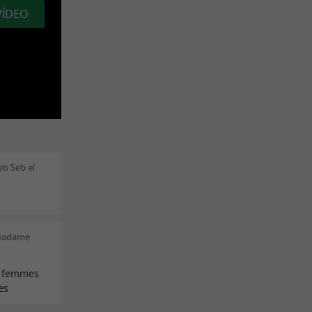
VÍDEO
eb Seb el
 Madame
s femmes
es