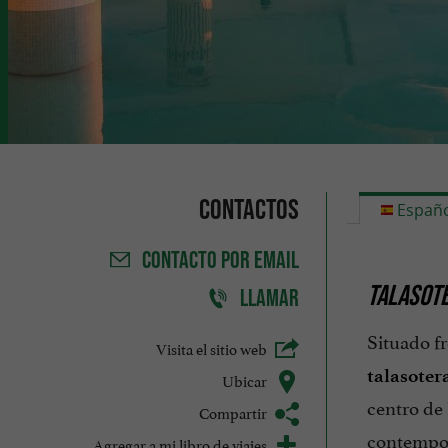
Contactos
Españo
CONTACTO
POR EMAIL
TALASOTE
LLAMAR
Situado fr
Visita el sitio web
talasoter
Ubicar
centro de 
Compartir
contemporá
Agregar a mi libro de viajes