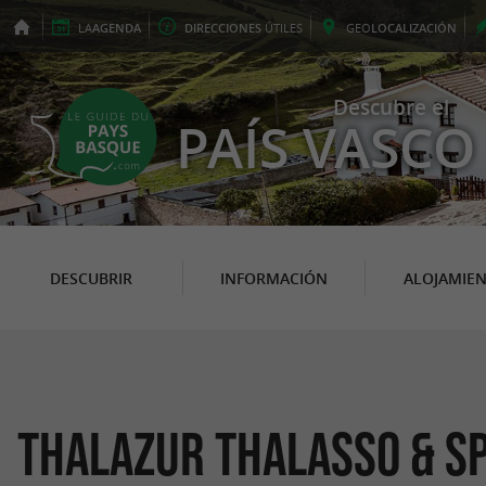
LA
AGENDA
DIRECCIONES
ÚTILES
GEO
LOCALIZACIÓN
Descubre el
PAÍS VASCO
DESCUBRIR
INFORMACIÓN
ALOJAMIE
Thalazur Thalasso & S