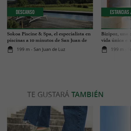
Descanso
Estancias 
Sokoa Piscine & Spa, el especialista en
Bizipoz, una 
piscinas a 10 minutos de San Juan de
vida única e 
Luz
disfrutar en l
199 m - San Juan de Luz
199 m - S
TE GUSTARÁ
TAMBIÉN