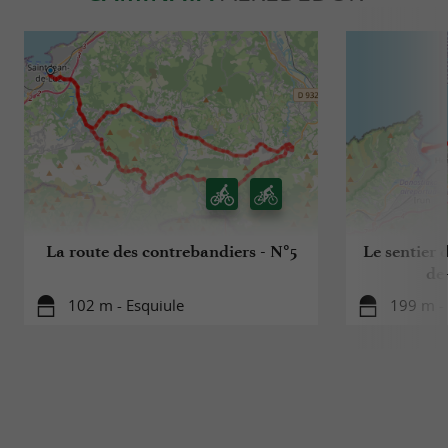
La route des contrebandiers - N°5
Le sentier d
de
102 m - Esquiule
199 m - 