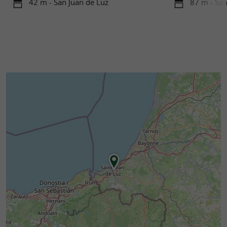
42 m - San Juan de Luz
87 m - San