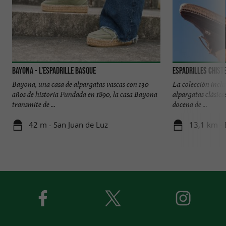
Bayona - L'espadrille Basque
Espadrilles Chist
Bayona, una casa de alpargatas vascas con 130
La colección incl
años de historia Fundada en 1890, la casa Bayona
alpargatas clásica
transmite de ...
docena de ...
42 m - San Juan de Luz
13,1 km - 