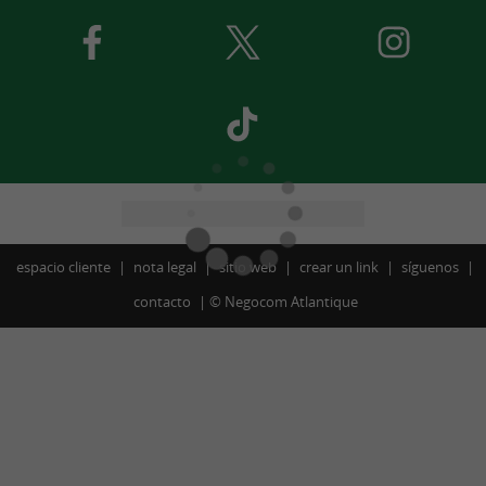
espacio cliente
nota legal
sitio web
crear un link
síguenos
contacto
©
Negocom Atlantique