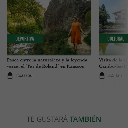
Deportiva
Cultural
Pasea entre la naturaleza y la leyenda
Visita de la 
vasca: el "Pas de Roland" en Itxassou
Cambo-les-B
Itxassou
3,5 km - 
TE GUSTARÁ
TAMBIÉN