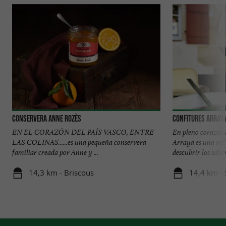
Conservera Anne Rozès
Confitures Array
EN EL CORAZÓN DEL PAÍS VASCO, ENTRE
En pleno corazón 
LAS COLINAS......es una pequeña conservera
Arraya es una vis
familiar creada por Anne y ...
descubrir los sabore
14,3 km - Briscous
14,4 km - 