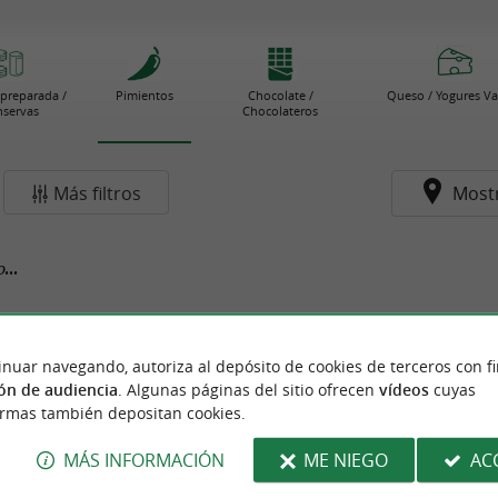
preparada /
Pimientos
Chocolate /
Queso / Yogures V
servas
Chocolateros
Más filtros
Most
...
inuar navegando, autoriza al depósito de cookies de terceros con f
ón de audiencia
. Algunas páginas del sitio ofrecen
vídeos
cuyas
ormas también depositan cookies.
MÁS INFORMACIÓN
ME NIEGO
AC