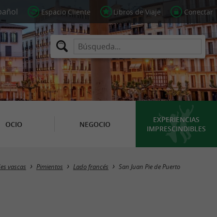
Espacio Cliente
Libros de Viaje
Conectar
EXPERIENCIAS
OCIO
NEGOCIO
IMPRESCINDIBLES
Masquer la carte
des vascas
Pimientos
Lado francés
San Juan Pie de Puerto