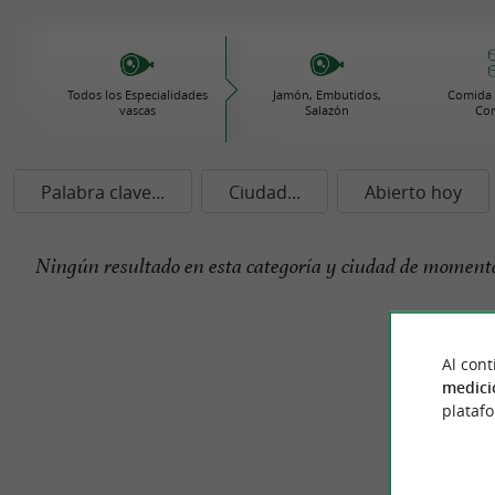
Todos los Especialidades
Jamón, Embutidos,
Comida 
vascas
Salazón
Con
Palabra clave...
Ciudad...
Abierto hoy
Ningún resultado en esta categoría y ciudad de momento
Al cont
medici
plataf