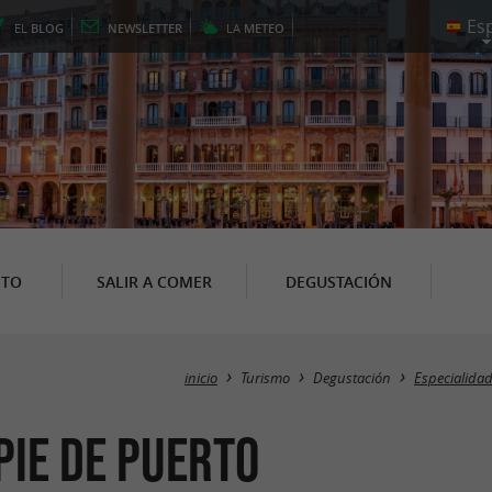
EL
BLOG
NEWSLETTER
LA
METEO
NTO
SALIR A COMER
DEGUSTACIÓN
inicio
Turismo
Degustación
Especialida
Pie de Puerto