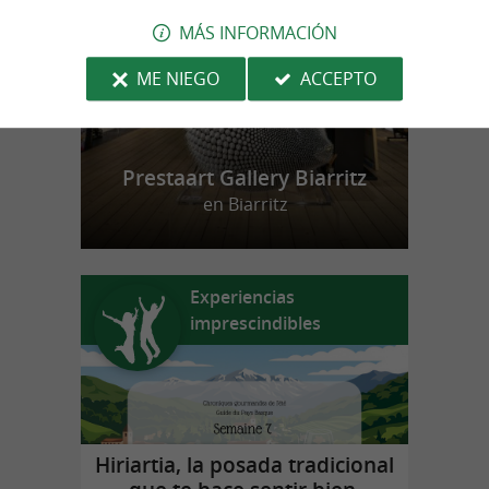
MÁS INFORMACIÓN
ME NIEGO
ACCEPTO
Prestaart Gallery Biarritz
en Biarritz
Experiencias
imprescindibles
Hiriartia, la posada tradicional