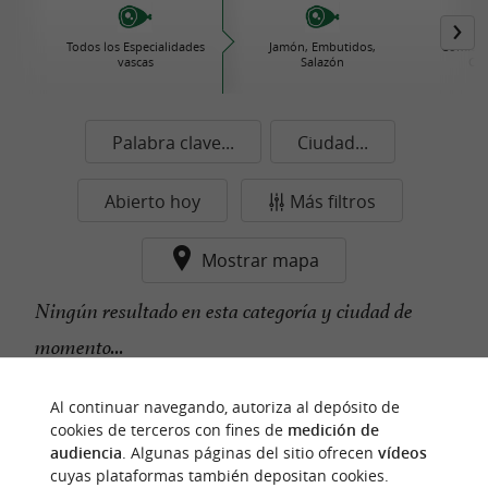
Todos los Especialidades
Jamón, Embutidos,
Comida 
vascas
Salazón
Con
Palabra clave...
Ciudad...
Abierto hoy
Más filtros
Mostrar mapa
Ningún resultado en esta categoría y ciudad de
momento...
Al continuar navegando, autoriza al depósito de
cookies de terceros con fines de
medición de
n
u
e
s
t
r
o
a
v
o
r
i
t
f
o
audiencia
. Algunas páginas del sitio ofrecen
vídeos
cuyas plataformas también depositan cookies.