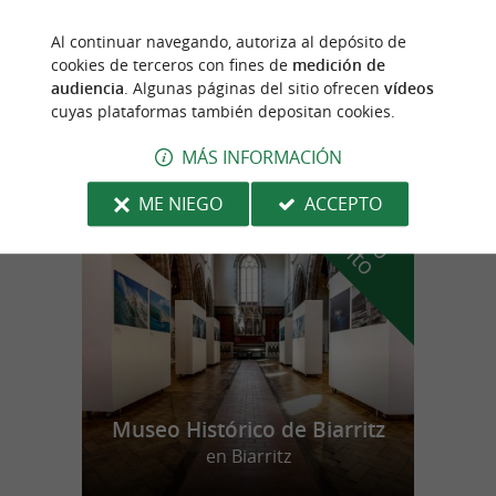
Finca Bordatto
Al continuar navegando, autoriza al depósito de
cookies de terceros con fines de
medición de
Granja de sidra ecológica cerca de Saint-
Jean-Pied-de-Port
audiencia
. Algunas páginas del sitio ofrecen
vídeos
cuyas plataformas también depositan cookies.
MÁS INFORMACIÓN
n
u
e
s
t
r
o
a
v
o
r
i
t
ME NIEGO
ACCEPTO
f
o
Museo Histórico de Biarritz
en Biarritz