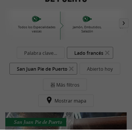
Todos los Especialidades
Jamón, Embutidos,
Comida 
vascas
Salazón
Con
Palabra clave...
Lado francés
San Juan Pie de Puerto
Abierto hoy
Más filtros
Mostrar mapa
San Juan Pie de Puerto