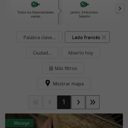
Todos los Especialidades
Jamón, Embutidos,
Comida 
vascas
Salazón
Con
Palabra clave...
Lado francés
Ciudad...
Abierto hoy
Más filtros
Mostrar mapa
1
Macaye