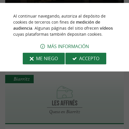
Al continuar navegando, autoriza al depósito de
Saint-Étienne-de-Baïgorry
cookies de terceros con fines de
medición de
audiencia
. Algunas páginas del sitio ofrecen
vídeos
cuyas plataformas también depositan cookies.
Queso de Granja Elizarea
Deliciosos quesos en el corazón de los viñedos
MÁS INFORMACIÓN
de Irouléguy
ME NIEGO
ACCEPTO
Biarritz
Les Affinés
Queso en Biarritz