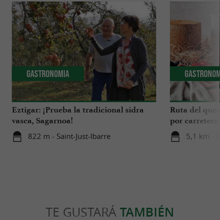
Gastronomia
Gastronom
Eztigar: ¡Prueba la tradicional sidra
Ruta del ques
vasca, Sagarnoa!
por carretera
Iraty
822 m - Saint-Just-Ibarre
5,1 km - 
TE GUSTARÁ
TAMBIÉN