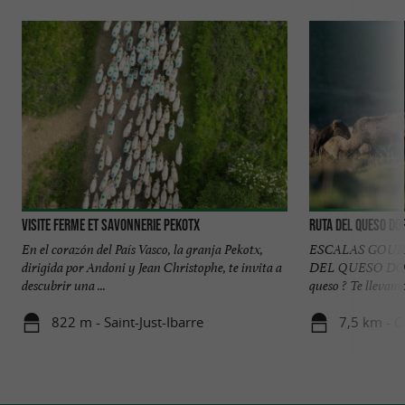
Visite Ferme et Savonnerie Pekotx
Ruta del Queso DO
En el corazón del País Vasco, la granja Pekotx,
ESCALAS GOUR
dirigida por Andoni y Jean Christophe, te invita a
DEL QUESO DOP 
descubrir una ...
queso ? Te llevamos
822 m - Saint-Just-Ibarre
7,5 km - 