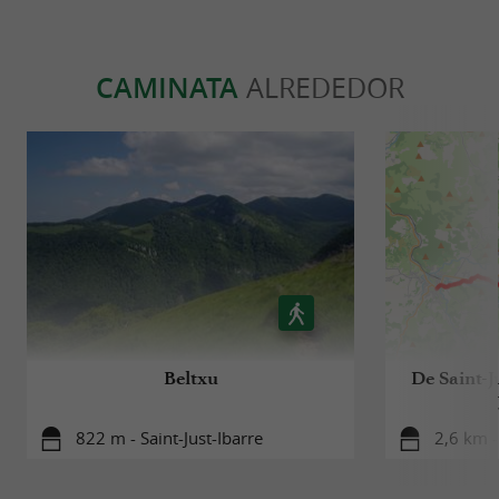
CAMINATA
ALREDEDOR
Beltxu
De Saint-J
822 m - Saint-Just-Ibarre
2,6 km -