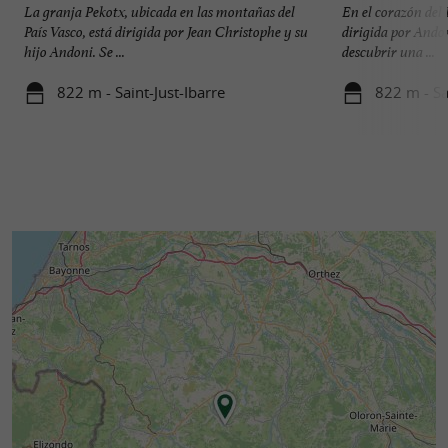
La granja Pekotx, ubicada en las montañas del
En el corazón del 
País Vasco, está dirigida por Jean Christophe y su
dirigida por Andon
hijo Andoni. Se ...
descubrir una ...
822 m - Saint-Just-Ibarre
822 m - Sa