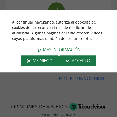
Al continuar navegando, autoriza al depósito de
Opinión publicada por Jeremy Herbreteau el
cookies de terceros con fines de
medición de
09/04/2026
audiencia
. Algunas páginas del sitio ofrecen
vídeos
La bienvenida y las explicaciones siempre fueron
cuyas plataformas también depositan cookies.
muy interesantes. Las degustaciones y los
descubrimientos culinarios fueron increíbles.
MÁS INFORMACIÓN
Gracias por la cálida bienvenida.
ME NIEGO
ACCEPTO
© Google 2026
LEER TODAS LAS OPINIONES
ESCRIBIR UNA OPINIÓN
OPINIONES DE VIAJEROS
SIDRERÍA EZTIGAR