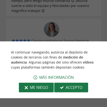
tiempo, pero tengo mucha confianza 😉 ¡Mucha
suerte a todo el equipo y felicidades por vuestro
magnífico trabajo! 👏
Opinión publicada por Sixtine Valentin el
03/05/2026
Al continuar navegando, autoriza al depósito de
Estoy muy contenta con mi pedido, las alpargatas se
cookies de terceros con fines de
medición de
ven de muy buena calidad. Pedí 5 pares para niños.
audiencia
. Algunas páginas del sitio ofrecen
vídeos
¡Los precios son inmejorables y están hechas en
cuyas plataformas también depositan cookies.
Francia! El envío también fue rápido. Gracias.
MÁS INFORMACIÓN
© Google 2026
LEER TODAS LAS OPINIONES
ME NIEGO
ACCEPTO
ESCRIBIR UNA OPINIÓN