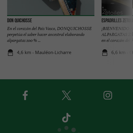
Don Quichosse
Espadrilles Zetoi
En el corazón del País Vasco, DONQUICHOSSE
¡BIENVENIDO 
perpetúa el saber hacer ancestral elaborando
ALPARGATAS ZÉTO
alpargatas 100 % ...
en el corazón del Pa
4,6 km - Mauléon-Licharre
6,6 km - C