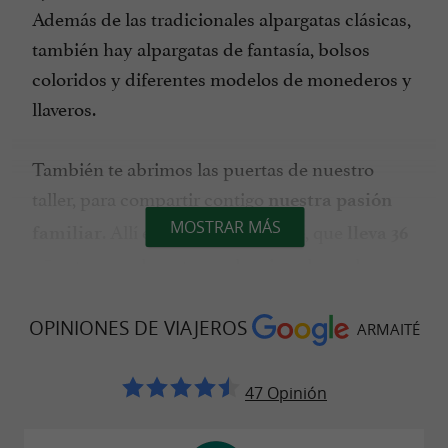
Además de las tradicionales alpargatas clásicas,
también hay alpargatas de fantasía, bolsos
coloridos y diferentes modelos de monederos y
llaveros.
También te abrimos las puertas de nuestro
taller, para compartir contigo
nuestra pasión
. Allí encontrará a Claude, que
MOSTRAR MÁS
familiar
lleva 36
trenzando yute y vulcanizando suelas.
años
Podrás adentrarte en el bullicio del taller, para
observar la mano de los montadores, que
OPINIONES DE VIAJEROS
ARMAITÉ
ensamblan las alpargatas con el mismo gesto
que el de los mayores.
47 Opinión
El taller se puede visitar durante todo el año, en