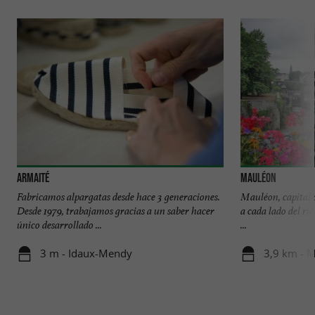
Armaité
Mauléon
Fabricamos alpargatas desde hace 3 generaciones.
Mauléon, capital d
Desde 1979, trabajamos gracias a un saber hacer
a cada lado del río
único desarrollado ...
...
3 m - Idaux-Mendy
3,9 km - 