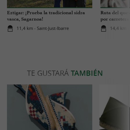
Eztigar: ¡Prueba la tradicional sidra
Ruta del ques
vasca, Sagarnoa!
por carretera
Iraty
11,4 km - Saint-Just-Ibarre
14,4 km -
TE GUSTARÁ
TAMBIÉN