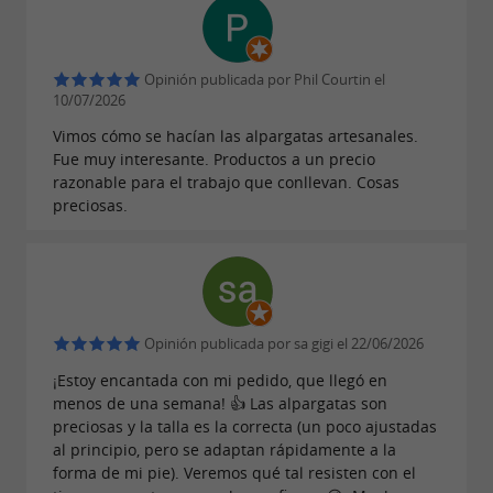
grupo o de forma individual, concertando cita
previa en el teléfono 05 59 28 33 61.
Opinión publicada por Phil Courtin el
10/07/2026
HORARIOS :
Vimos cómo se hacían las alpargatas artesanales.
Fue muy interesante. Productos a un precio
Lunes a jueves: 8 a 12 h y 13 a 17 h.
razonable para el trabajo que conllevan. Cosas
Viernes de 8 a 11 horas.
preciosas.
Opinión publicada por sa gigi el 22/06/2026
¡Estoy encantada con mi pedido, que llegó en
menos de una semana! 👍 Las alpargatas son
preciosas y la talla es la correcta (un poco ajustadas
al principio, pero se adaptan rápidamente a la
forma de mi pie). Veremos qué tal resisten con el