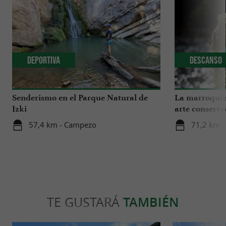
Deportiva
Descanso
Senderismo en el Parque Natural de
La marroquine
Izki
arte conserv
57,4 km - Campezo
71,2 km -
TE GUSTARÁ
TAMBIÉN