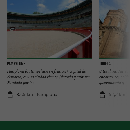
Pampelune
Tudela
Pamplona (o Pampelune en francés), capital de
Situada en Navarr
Navarra, es una ciudad rica en historia y cultura.
encanto, conocido 
Fundada por los ...
gastronomía y ...
32,5 km - Pamplona
52,2 km - 