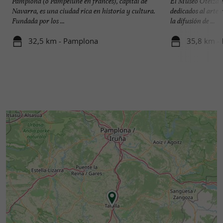
Pamplona (o Pampelune en francés), capital de
El Museo Oteiza es
Navarra, es una ciudad rica en historia y cultura.
dedicados al arte
Fundada por los ...
la difusión de ...
32,5 km - Pamplona
35,8 km - 