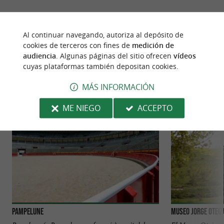
Al continuar navegando, autoriza al depósito de
PARA DESCUBRIR
ALREDEDOR
cookies de terceros con fines de
medición de
audiencia
. Algunas páginas del sitio ofrecen
vídeos
cuyas plataformas también depositan cookies.
Descubrir
Información
Alojamiento
MÁS INFORMACIÓN
ME NIEGO
ACCEPTO
Pampelune
Museo Jorge Oteiz