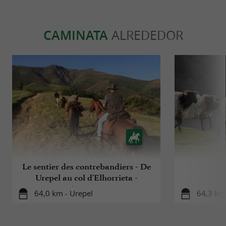
CAMINATA
ALREDEDOR
Le sentier des contrebandiers - De
Urepel au col d'Elhorrieta -
équestre
64,0 km - Urepel
64,3 km 