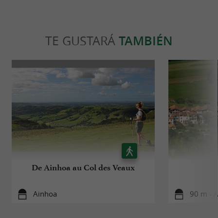
TE GUSTARÁ
TAMBIÉN
De Ainhoa au Col des Veaux
Ainhoa
90 m - 