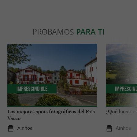
PROBAMOS
PARA TI
Imprescindible
Imprescin
Los mejores spots fotográficos del País
¿Qué hacer en
Vasco
Ainhoa
Ainhoa