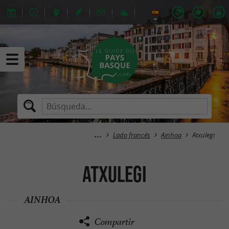
Lado francés
Ainhoa
Atxulegi
Atxulegi
AINHOA
Compartir