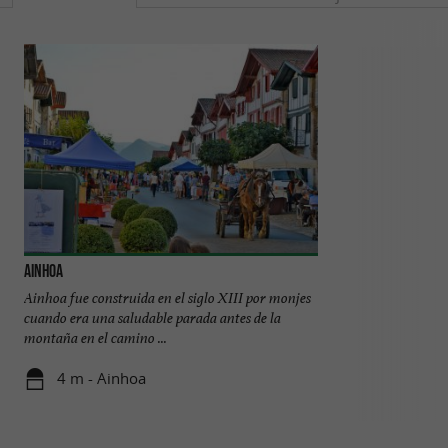
Ainhoa
Chapelle de l'Aubé
Ainhoa fue construida en el siglo XIII por monjes
La Capilla Aubépi
cuando era una saludable parada antes de la
del encantador pu
montaña en el camino ...
aproximadamente 
4 m - Ainhoa
1,4 km - 