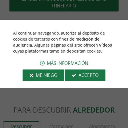
ITINERARIO
Al continuar navegando, autoriza al depósito de
última actualización :
06/03/2026 à 09:59:03
cookies de terceros con fines de
medición de
audiencia
. Algunas páginas del sitio ofrecen
vídeos
Source :
Sirtaqui
| Communauté d'Agglomération Pays
cuyas plataformas también depositan cookies.
Basque
MÁS INFORMACIÓN
autor de la foto :
@Sirtaqui Cf. Communauté
ME NIEGO
ACCEPTO
d'Agglomération Pays Basque
PARA DESCUBRIR
ALREDEDOR
Descubrir
Información
Alojamiento