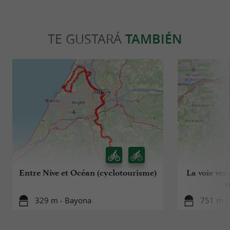
TE GUSTARÁ
TAMBIÉN
Entre Nive et Océan (cyclotourisme)
La voie ver
e
329 m - Bayona
751 m -