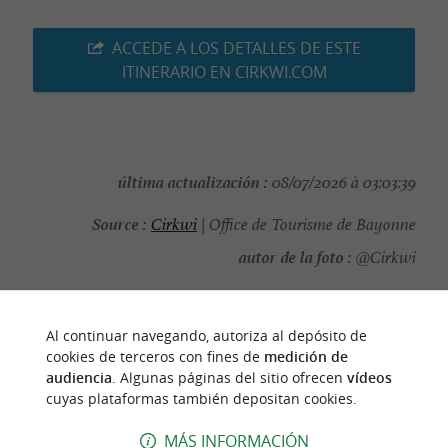
ACCEDE A LOS DETALLES DE ESTE
ITINERARIO EN CIRKWI.COM
última actualización :
08/07/2026 à 03:03:39
Source :
Cirkwi
| Office de Tourisme de Bayonne
autor de la foto :
@Cirkwi
Al continuar navegando, autoriza al depósito de
cookies de terceros con fines de
medición de
PARA DESCUBRIR
ALREDEDOR
audiencia
. Algunas páginas del sitio ofrecen
vídeos
cuyas plataformas también depositan cookies.
Descubrir
Información
Alojamiento
MÁS INFORMACIÓN