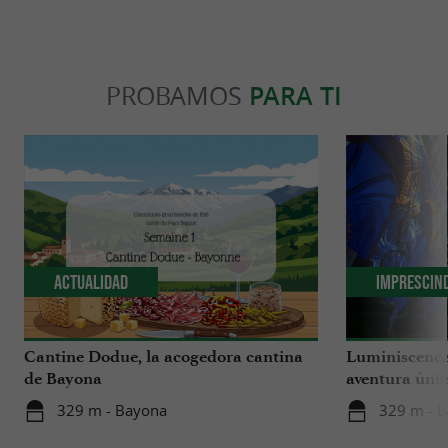
PROBAMOS
PARA TI
Actualidad
Imprescin
Cantine Dodue, la acogedora cantina
Luminiscence
de Bayona
aventura únic
catedral de S
329 m - Bayona
329 m - 